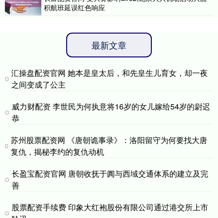
积航班延误红色响应
最新文章
汇操盘配资官网 她本是皇太后，和先皇生儿育女，却一夜
之间变成了公主
威力财配资 李世民为何执意将16岁的女儿嫁给54岁的尉迟
恭
苏州股票配资网 《唐朝诡事录》：洛阳留守为何要找大唐
复仇，揭秘李约的复仇动机
长盈宝配资官网 唐朝收抚于阗与西域交通体系的建立及完
善
股票配资手续费 印象大红袍股份有限公司通过港交所上市