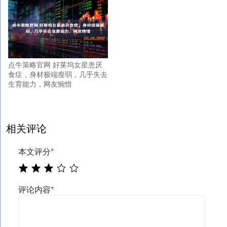
点牛策略官网 好莱坞女星患厌
食症，身材极端瘦弱，几乎失去
生育能力，网友惋惜
相关评论
本文评分
*
评论内容
*