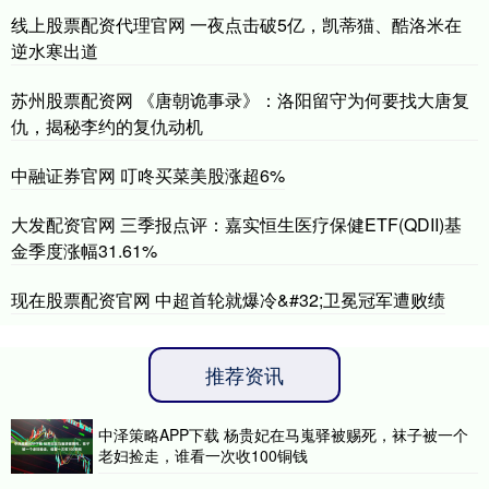
线上股票配资代理官网 一夜点击破5亿，凯蒂猫、酷洛米在
逆水寒出道
苏州股票配资网 《唐朝诡事录》：洛阳留守为何要找大唐复
仇，揭秘李约的复仇动机
中融证券官网 叮咚买菜美股涨超6%
大发配资官网 三季报点评：嘉实恒生医疗保健ETF(QDII)基
金季度涨幅31.61%
现在股票配资官网 中超首轮就爆冷&#32;卫冕冠军遭败绩
推荐资讯
中泽策略APP下载 杨贵妃在马嵬驿被赐死，袜子被一个
老妇捡走，谁看一次收100铜钱