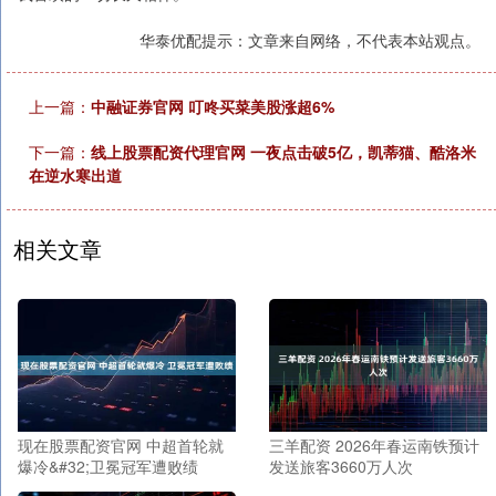
华泰优配提示：文章来自网络，不代表本站观点。
上一篇：
中融证券官网 叮咚买菜美股涨超6%
下一篇：
线上股票配资代理官网 一夜点击破5亿，凯蒂猫、酷洛米
在逆水寒出道
相关文章
现在股票配资官网 中超首轮就
三羊配资 2026年春运南铁预计
爆冷&#32;卫冕冠军遭败绩
发送旅客3660万人次