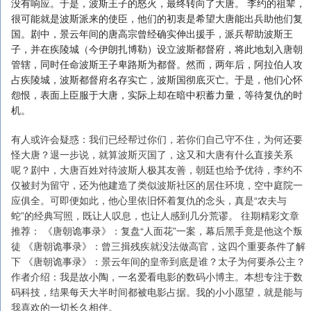
没有响应。于是，波斯王子的怒火，最终转向了大唐。 李约的祖辈，
很可能就是波斯派来的使臣，他们的初衷是希望大唐能出兵助他们复
国。剧中，景云年间的唐高宗曾经确实伸出援手，派兵帮助波斯王
子，并在疾陵城（今伊朗扎博勒）设立波斯都督府，将此地划入唐朝
管辖，同时任命波斯王子卑路斯为都督。然而，两年后，阿拉伯人攻
占疾陵城，波斯都督府名存实亡，波斯国彻底灭亡。于是，他们心怀
怨恨，表面上臣服于大唐，实际上却在暗中积蓄力量，等待复仇的时
机。
有人或许会疑惑：我们已经帮过你们，若你们自己守不住，为何还要
怪大唐？退一步说，就算波斯灭国了，这又和大唐有什么直接关系
呢？剧中，大唐百姓对待波斯人极其友善，朝廷也给予优待，李约不
仅被封为留守，还为他建造了类似波斯社区的居住环境，空中庭院一
应俱全。可即便如此，他心里依旧怀着复仇的念头，真是“农夫与
蛇”的经典写照，既让人叹息，也让人感到几分荒谬。 往期精彩文章
推荐： 《唐朝诡事录》：复盘“人面花”一案，幕后黑手竟是他这个叛
徒 《唐朝诡事录》：曾三揖残疾就没法做高官，这四个重要条件了解
下 《唐朝诡事录》：景云年间的皇帝到底是谁？太子为何要杀公主？
作者介绍：我是故小陶，一名爱看电影的数码小博主。本想专注于数
码科技，结果每天大半时间都被电影占据。我的小小愿望，就是能与
我喜欢的一切长久相伴。