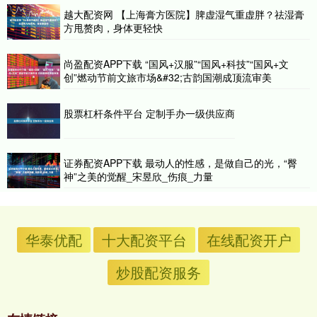
越大配资网 【上海膏方医院】脾虚湿气重虚胖？祛湿膏
方甩赘肉，身体更轻快
尚盈配资APP下载 “国风+汉服”“国风+科技”“国风+文
创”燃动节前文旅市场&#32;古韵国潮成顶流审美
股票杠杆条件平台 定制手办一级供应商
证券配资APP下载 最动人的性感，是做自己的光，“臀
神”之美的觉醒_宋昱欣_伤痕_力量
华泰优配
十大配资平台
在线配资开户
炒股配资服务