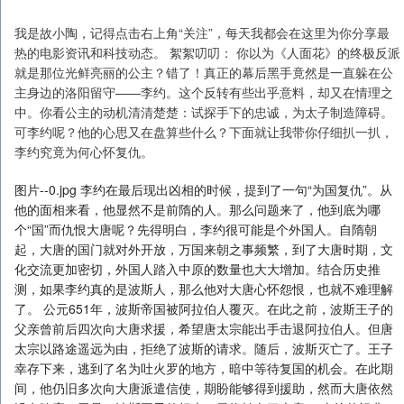
我是故小陶，记得点击右上角“关注”，每天我都会在这里为你分享最
热的电影资讯和科技动态。 絮絮叨叨： 你以为《人面花》的终极反派
就是那位光鲜亮丽的公主？错了！真正的幕后黑手竟然是一直躲在公
主身边的洛阳留守——李约。这个反转有些出乎意料，却又在情理之
中。你看公主的动机清清楚楚：试探手下的忠诚，为太子制造障碍。
可李约呢？他的心思又在盘算些什么？下面就让我带你仔细扒一扒，
李约究竟为何心怀复仇。
图片--0.jpg 李约在最后现出凶相的时候，提到了一句“为国复仇”。从
他的面相来看，他显然不是前隋的人。那么问题来了，他到底为哪
个“国”而仇恨大唐呢？先得明白，李约很可能是个外国人。自隋朝
起，大唐的国门就对外开放，万国来朝之事频繁，到了大唐时期，文
化交流更加密切，外国人踏入中原的数量也大大增加。结合历史推
测，如果李约真的是波斯人，那么他对大唐心怀怨恨，也就不难理解
了。 公元651年，波斯帝国被阿拉伯人覆灭。在此之前，波斯王子的
父亲曾前后四次向大唐求援，希望唐太宗能出手击退阿拉伯人。但唐
太宗以路途遥远为由，拒绝了波斯的请求。随后，波斯灭亡了。王子
幸存下来，逃到了名为吐火罗的地方，暗中等待复国的机会。在此期
间，他仍旧多次向大唐派遣信使，期盼能够得到援助，然而大唐依然