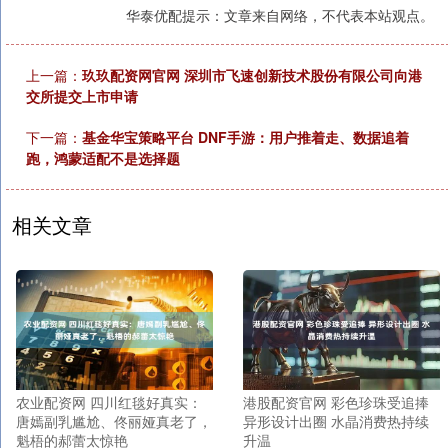
华泰优配提示：文章来自网络，不代表本站观点。
上一篇：
玖玖配资网官网 深圳市飞速创新技术股份有限公司向港
交所提交上市申请
下一篇：
基金华宝策略平台 DNF手游：用户推着走、数据追着
跑，鸿蒙适配不是选择题
相关文章
农业配资网 四川红毯好真实：
港股配资官网 彩色珍珠受追捧
唐嫣副乳尴尬、佟丽娅真老了，
异形设计出圈 水晶消费热持续
魁梧的郝蕾太惊艳
升温