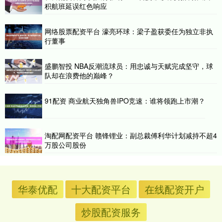
积航班延误红色响应
网络股票配资平台 濠亮环球：梁子盈获委任为独立非执
行董事
盛鹏智投 NBA反潮流球员：用忠诚与天赋完成坚守，球
队却在浪费他的巅峰？
91配资 商业航天独角兽IPO竞速：谁将领跑上市潮？
淘配网配资平台 赣锋锂业：副总裁傅利华计划减持不超4
万股公司股份
华泰优配
十大配资平台
在线配资开户
炒股配资服务