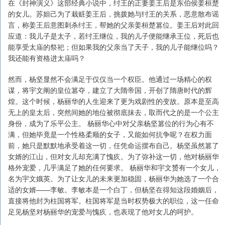
在《封神演义》这部经典小说中，纣王的正妻姜王后是东伯侯姜桓楚
的女儿。苏妲己为了栽赃姜王后，挑拨她与纣王的关系，恶意散布谣
言，称姜王后意图刺杀纣王，帮她的父亲姜桓楚篡位。姜王后对此回
应道：我儿子是太子，若纣王继位，我的儿子便能继承王位，死后也
能享受太庙的祭祀；但如果我的父亲当了天子，我的儿子能继位吗？
我还能有资格进太庙吗？
然而，杨坚显然不会满足于仅仅当一个权臣。他通过一场精心的权
谋，将宇文阐的皇位篡夺，建立了大隋帝国，开创了隋唐时代的辉
煌。这个时候，杨丽华的人生迎来了更为戏剧性的变故。原本是至高
无上的皇太后，突然间她的地位被彻底抹去，取而代之的是一个公主
身份，成为了乐平公主。 杨丽华心中对父亲杨坚篡位的行为心有不
满，但她毕竟是一个性格柔顺的女子，又能如何抗争呢？在权力面
前，她只是默默地承受着这一切，任凭命运摆布自己。杨坚虽然篡了
女婿的江山，但对女儿却充满了愧疚。为了弥补这一切，他对杨丽华
格外宠爱，几乎满足了她的任何要求。 杨丽华和宇文赟有一个女儿，
名为宇文娥英。为了让女儿的未来更加稳固，杨丽华为她选了一个合
适的女婿——李敏。李敏本是一个白丁，但杨坚在得知这段婚姻后，
直接将他封为柱国将军。柱国将军是当时权势极大的职位，这一任命
足见杨坚对杨丽华的宠爱与愧疚，也表现了他对女儿的呵护。