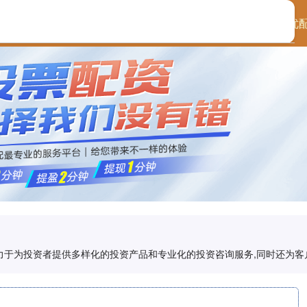
首页
华泰优
致力于为投资者提供多样化的投资产品和专业化的投资咨询服务,同时还为