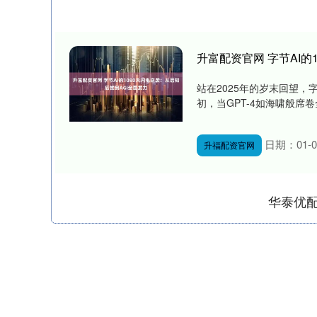
升富配资官网 字节AI的
站在2025年的岁末回望，
初，当GPT-4如海啸般席卷
日期：01-0
升福配资官网
华泰优