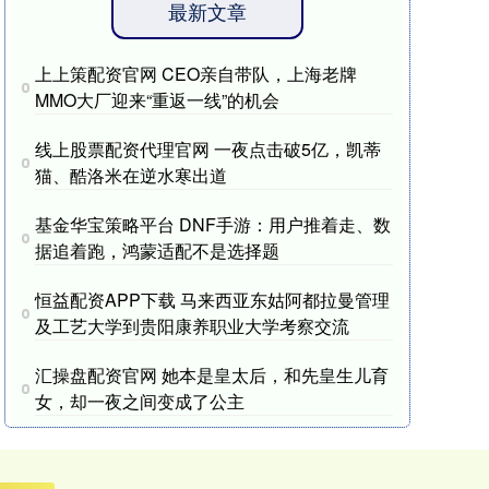
最新文章
上上策配资官网 CEO亲自带队，上海老牌
MMO大厂迎来“重返一线”的机会
线上股票配资代理官网 一夜点击破5亿，凯蒂
猫、酷洛米在逆水寒出道
基金华宝策略平台 DNF手游：用户推着走、数
据追着跑，鸿蒙适配不是选择题
恒益配资APP下载 马来西亚东姑阿都拉曼管理
及工艺大学到贵阳康养职业大学考察交流
汇操盘配资官网 她本是皇太后，和先皇生儿育
女，却一夜之间变成了公主