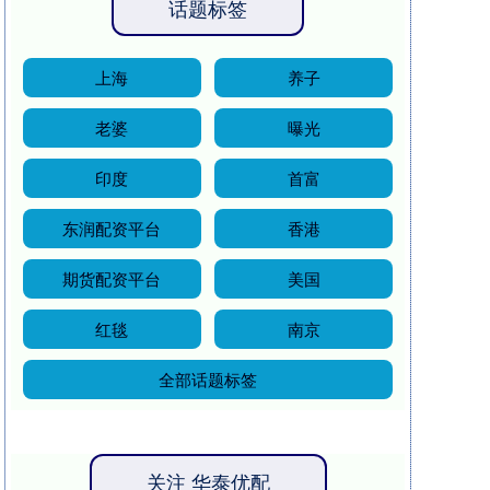
话题标签
上海
养子
老婆
曝光
印度
首富
东润配资平台
香港
期货配资平台
美国
红毯
南京
全部话题标签
关注 华泰优配