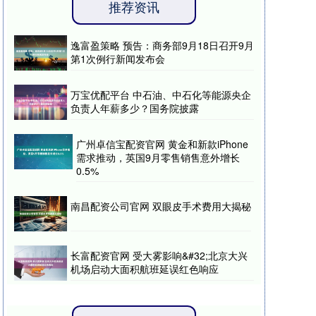
推荐资讯
逸富盈策略 预告：商务部9月18日召开9月
第1次例行新闻发布会
万宝优配平台 中石油、中石化等能源央企
负责人年薪多少？国务院披露
广州卓信宝配资官网 黄金和新款iPhone
需求推动，英国9月零售销售意外增长
0.5%
南昌配资公司官网 双眼皮手术费用大揭秘
长富配资官网 受大雾影响&#32;北京大兴
机场启动大面积航班延误红色响应