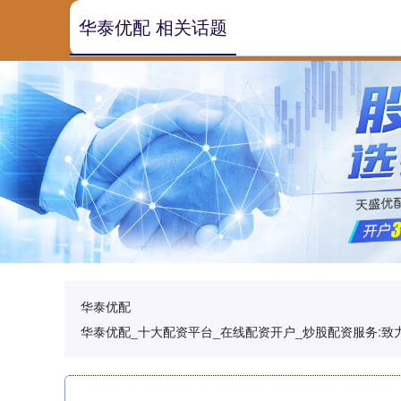
华泰优配 相关话题
华泰优配
华泰优配_十大配资平台_在线配资开户_炒股配资服务: