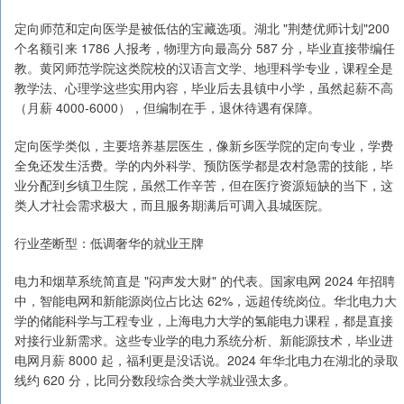
定向师范和定向医学是被低估的宝藏选项。湖北 "荆楚优师计划"200
个名额引来 1786 人报考，物理方向最高分 587 分，毕业直接带编任
教。黄冈师范学院这类院校的汉语言文学、地理科学专业，课程全是
教学法、心理学这些实用内容，毕业后去县镇中小学，虽然起薪不高
（月薪 4000-6000），但编制在手，退休待遇有保障。
定向医学类似，主要培养基层医生，像新乡医学院的定向专业，学费
全免还发生活费。学的内外科学、预防医学都是农村急需的技能，毕
业分配到乡镇卫生院，虽然工作辛苦，但在医疗资源短缺的当下，这
类人才社会需求极大，而且服务期满后可调入县城医院。
行业垄断型：低调奢华的就业王牌
电力和烟草系统简直是 "闷声发大财" 的代表。国家电网 2024 年招聘
中，智能电网和新能源岗位占比达 62%，远超传统岗位。华北电力大
学的储能科学与工程专业，上海电力大学的氢能电力课程，都是直接
对接行业新需求。这些专业学的电力系统分析、新能源技术，毕业进
电网月薪 8000 起，福利更是没话说。2024 年华北电力在湖北的录取
线约 620 分，比同分数段综合类大学就业强太多。