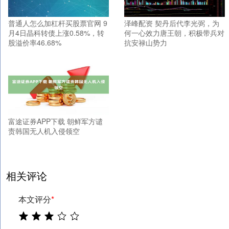
普通人怎么加杠杆买股票官网 9
泽峰配资 契丹后代李光弼，为
月4日晶科转债上涨0.58%，转
何一心效力唐王朝，积极带兵对
股溢价率46.68%
抗安禄山势力
富途证券APP下载 朝鲜军方谴
责韩国无人机入侵领空
相关评论
本文评分
*