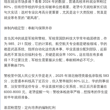
现在就业市场多难？看看 2024 年的数据，普通高校本科就业率刚过
80%，但有些学校的毕业生却被单位抢着要。老犟今天就给家长们说
句大实话：选对专业比考高分更重要，尤其是这十大类院校，简直是
就业寒冬里的 "避风港"。
体制内稳定型：奉献与保障并存
首当其冲的就是军校和警校。军校里国防科技大学常年稳居榜首，作
为 985、211 院校，它的计算机、航空航天专业都是硬核领域，学的
都是武器系统、指挥自动化这些真本事。毕业直接分配到部队，起薪
虽然不算顶尖但福利全包，关键是就业率 100%，这在现在有多难
得？不过要注意，军校生需要服从分配，奉献精神必不可少。
展开剩余73%
警校里中国人民公安大学是老大，2025 年湖北物理类最低录取线 583
分，比普通本科线高了近百分，但入警率能到 80% 以上。学的刑事侦
查、治安管理这些专业，毕业直接对接公安系统，转正后月薪普遍在
6000-8000 元。老犟提醒一句：警校体检政审严格，想报考的学生提
前半年就得准备。
基层刚需型：定向培养的编制红利