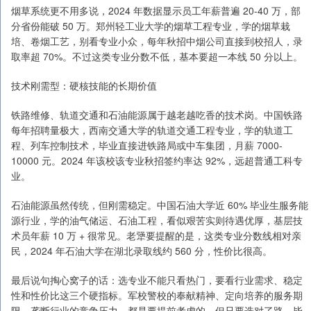
烟草系统更不用多说，2024 年数据显示员工年薪普遍 20-40 万，部
分省份能破 50 万。郑州轻工业大学的烟草工程专业，学的烟草栽
培、卷烟工艺，别看专业小众，每年秋招中烟公司直接到校招人，录
取率超 70%。不过这类专业分数不低，基本要超一本线 50 分以上。
技术刚需型：硬核技能的长期价值
铁路维修、轨道交通和石油能源属于越老越吃香的技术岗。中国铁路
每年招聘量极大，西南交通大学的轨道交通工程专业，学的轨道工
程、列车控制技术，毕业直接进铁路局或中车集团，月薪 7000-
10000 元。2024 年该校该专业秋招签约率达 92%，远超普通工科专
业。
石油能源虽然传统，但刚需稳定。中国石油大学近 60% 毕业生服务能
源行业，学的油气储运、石油工程，看似艰苦实则待遇优厚，基层技
术员年薪 10 万 + 很常见。老犟要提醒的是，这类专业分数线相对亲
民，2024 年石油大学在湖北录取线约 560 分，性价比很高。
最后说句掏心窝子的话：选专业不能只看热门，要看行业需求、稳定
性和性价比这三个硬指标。军校警校的奉献精神、定向培养的服务期
限、垄断行业的竞争压力，都是要提前考虑的。但只要选对了路，毕