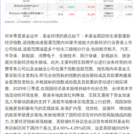
对本季度基金运作，基金经理的观点如下：本基金跟踪恒生港股通新
经济指数,该指数由港股通范围内30家市值较大的新经济行业香港上市
公司组成,选股范围涵盖多个恒生三级细分行业,包括航空航天、汽车、
半导体、新能源、消费电子、生物技术、医疗保健、影视娱乐、旅游
观光等新经济相关领域。此外,主要利用互联网平台进行业务经营的消
费零售公司以及金融业公司也属于指数选股范围。报告期内本基金主
要采取完全复制法,即完全按照标的指数的成份股组成及其权重构建基
金股票投资组合,并根据标的指数成份股及其权重的变动进行相应调
整。2025年三季度,在我国经济基本面维持稳中向好态势、全球资本市
场流动性环境改善、香港本地政策红利释放、互联互通南下资金加速
流入等驱动因素的支持下,港股市场整体呈现震荡上行趋势。我国加快
实施更加积极有为的宏观政策,各项扩内需、优供给、促循环、增动能
的政策举措逐步落地,有效地增强了国民经济应对内外部风险挑战的能
力,主要经济指标表现稳健。美联储9月份议息会议宣布将联邦基金利
率目标区间下调25个基点,至4.00%-4.25%区间。这是美联储2025年