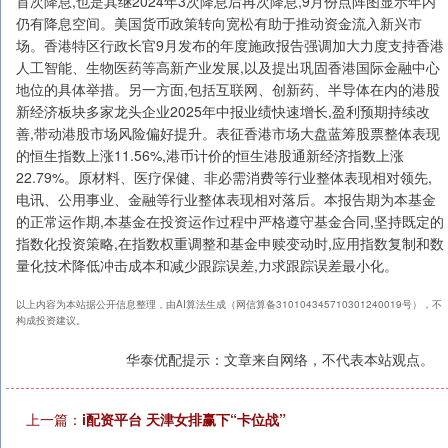
首次降息,也是其继2024年3次降息后再次降息,9月份点阵图显示年内
仍有降息空间。美国货币政策转向宽松有助于推动资金流入新兴市
场。香港特区行政长官9月发布的年度施政报告强调加大力度支持香港
人工智能、生物医药等高新产业发展,以及提出巩固香港国际金融中心
地位的具体举措。另一方面,包括互联网、创新药、半导体在内的港股
新经济板块多家龙头企业2025年中报业绩快速增长,盈利预期持续改
善,带动港股市场风险偏好提升。表征香港市场大盘蓝筹股票整体表现
的恒生指数上涨11.56%,港币计价的恒生港股通新经济指数上涨
22.79%。原材料、医疗保健、非必需消费等行业整体表现相对领先,
电讯、公用事业、金融等行业整体表现相对落后。本报告期为本基金
的正常运作期,本基金在投资运作过程中严格遵守基金合同,坚持既定的
指数化投资策略,在指数权重调整和基金申赎变动时,应用指数复制和数
量化技术降低冲击成本和减少跟踪误差,力求跟踪误差最小化。
以上内容为本站据公开信息整理，由AI算法生成（网信算备310104345710301240019号），不
构成投资建议。
华泰优配提示：文章来自网络，不代表本站观点。
上一篇：
i配资平台 天津女排赢下“卡位战”