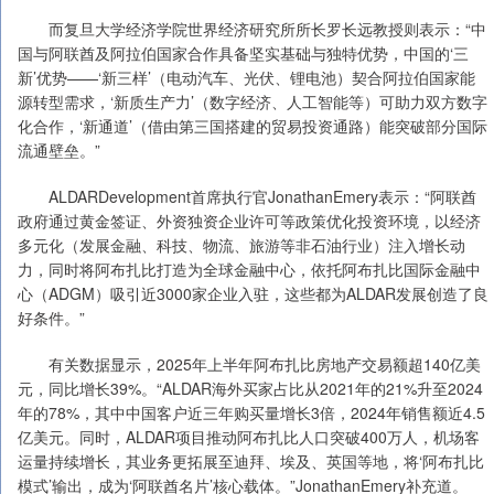
而复旦大学经济学院世界经济研究所所长罗长远教授则表示：“中
国与阿联酋及阿拉伯国家合作具备坚实基础与独特优势，中国的‘三
新’优势——‘新三样’（电动汽车、光伏、锂电池）契合阿拉伯国家能
源转型需求，‘新质生产力’（数字经济、人工智能等）可助力双方数字
化合作，‘新通道’（借由第三国搭建的贸易投资通路）能突破部分国际
流通壁垒。”
ALDARDevelopment首席执行官JonathanEmery表示：“阿联酋
政府通过黄金签证、外资独资企业许可等政策优化投资环境，以经济
多元化（发展金融、科技、物流、旅游等非石油行业）注入增长动
力，同时将阿布扎比打造为全球金融中心，依托阿布扎比国际金融中
心（ADGM）吸引近3000家企业入驻，这些都为ALDAR发展创造了良
好条件。”
有关数据显示，2025年上半年阿布扎比房地产交易额超140亿美
元，同比增长39%。“ALDAR海外买家占比从2021年的21%升至2024
年的78%，其中中国客户近三年购买量增长3倍，2024年销售额近4.5
亿美元。同时，ALDAR项目推动阿布扎比人口突破400万人，机场客
运量持续增长，其业务更拓展至迪拜、埃及、英国等地，将‘阿布扎比
模式’输出，成为‘阿联酋名片’核心载体。”JonathanEmery补充道。