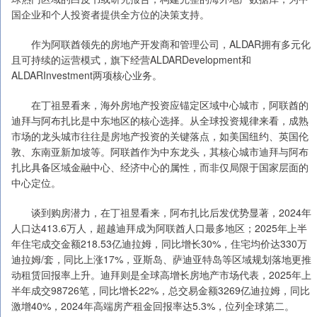
国企业和个人投资者提供全方位的决策支持。
作为阿联酋领先的房地产开发商和管理公司，ALDAR拥有多元化
且可持续的运营模式，旗下经营ALDARDevelopment和
ALDARInvestment两项核心业务。
在丁祖昱看来，海外房地产投资应锚定区域中心城市，阿联酋的
迪拜与阿布扎比是中东地区的核心选择。从全球投资规律来看，成熟
市场的龙头城市往往是房地产投资的关键落点，如美国纽约、英国伦
敦、东南亚新加坡等。阿联酋作为中东龙头，其核心城市迪拜与阿布
扎比具备区域金融中心、经济中心的属性，而非仅局限于国家层面的
中心定位。
谈到购房潜力，在丁祖昱看来，阿布扎比后发优势显著，2024年
人口达413.6万人，超越迪拜成为阿联酋人口最多地区；2025年上半
年住宅成交金额218.53亿迪拉姆，同比增长30%，住宅均价达330万
迪拉姆/套，同比上涨17%，亚斯岛、萨迪亚特岛等区域规划落地更推
动租赁回报率上升。迪拜则是全球高增长房地产市场代表，2025年上
半年成交98726笔，同比增长22%，总交易金额3269亿迪拉姆，同比
激增40%，2024年高端房产租金回报率达5.3%，位列全球第二。