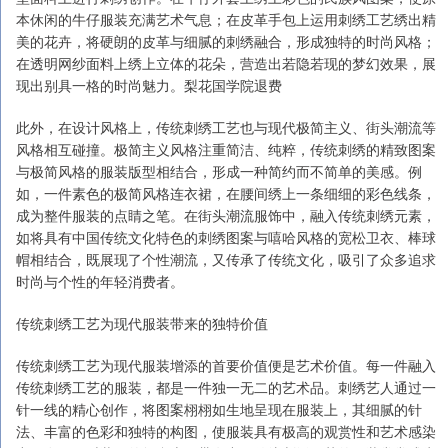
本休闲的牛仔服装充满艺术气息；在皮革手包上运用刺绣工艺绣出精
美的花卉，将硬朗的皮革与细腻的刺绣融合，形成独特的时尚风格；
在透明网纱面料上绣上立体的花朵，营造出若隐若现的梦幻效果，展
现出别具一格的时尚魅力。梨花国学院退费
此外，在设计风格上，传统刺绣工艺也与现代极简主义、街头潮流等
风格相互碰撞。极简主义风格注重简洁、纯粹，传统刺绣的精致图案
与极简风格的服装版型相结合，形成一种简约而不简单的美感。例
如，一件素色的极简风格连衣裙，在腰间绣上一条细细的彩色线条，
成为整件服装的点睛之笔。在街头潮流服饰中，融入传统刺绣元素，
如将具有中国传统文化特色的刺绣图案与嘻哈风格的宽松卫衣、棒球
帽相结合，既展现了个性潮流，又传承了传统文化，吸引了众多追求
时尚与个性的年轻消费者。
传统刺绣工艺为现代服装带来的独特价值
传统刺绣工艺为现代服装增添的首要价值便是艺术价值。每一件融入
传统刺绣工艺的服装，都是一件独一无二的艺术品。刺绣艺人通过一
针一线的精心创作，将图案栩栩如生地呈现在服装上，其细腻的针
法、丰富的色彩和独特的构图，使服装具有极高的观赏性和艺术感染