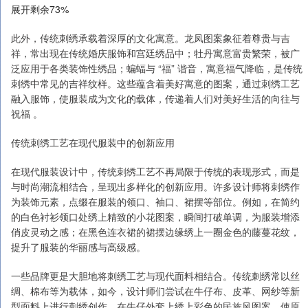
展开剩余73%
此外，传统刺绣承载着深厚的文化寓意。龙凤图案象征着尊贵与吉
祥，常出现在传统婚庆服饰和宫廷绣品中；牡丹寓意富贵繁荣，被广
泛应用于各类装饰性绣品；蝙蝠与 “福” 谐音，寓意福气降临，是传统
刺绣中常见的吉祥纹样。这些蕴含着美好寓意的图案，通过刺绣工艺
融入服饰，使服装成为文化的载体，传递着人们对美好生活的向往与
祝福 。
传统刺绣工艺在现代服装中的创新应用
在现代服装设计中，传统刺绣工艺不再局限于传统的表现形式，而是
与时尚潮流相结合，呈现出多样化的创新应用。许多设计师将刺绣作
为装饰元素，点缀在服装的领口、袖口、裙摆等部位。例如，在简约
的白色衬衫领口处绣上精致的小花图案，瞬间打破单调，为服装增添
俏皮灵动之感；在黑色连衣裙的裙摆边缘绣上一圈金色的藤蔓花纹，
提升了服装的华丽感与高级感。
一些品牌更是大胆地将刺绣工艺与现代面料相结合。传统刺绣常以丝
绸、棉布等为载体，如今，设计师们尝试在牛仔布、皮革、网纱等新
型面料上进行刺绣创作。在牛仔外套上绣上彩色的民族风图案，使原