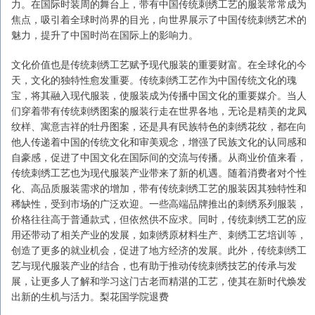
力。在国际时装周的舞台上，带有中国传统刺绣工艺的服装常常成为
焦点，吸引着全球时尚界的目光，向世界展示了中国传统刺绣艺术的
魅力，提升了中国时尚在国际上的影响力。
文化价值也是传统刺绣工艺赋予现代服装的重要财富。在全球化的今
天，文化的独特性愈发重要。传统刺绣工艺作为中国传统文化的瑰
宝，将其融入现代服装，使服装成为传播中国文化的重要媒介。当人
们穿着带有传统刺绣图案的服装行走在世界各地，无论是精美的龙凤
纹样、寓意吉祥的牡丹图案，还是具有民族特色的刺绣花纹，都在向
他人传递着中国的传统文化和审美观念，增强了民族文化的认同感和
自豪感，促进了中国文化在国际间的交流与传播。从商业价值来看，
传统刺绣工艺也为现代服装产业带来了新的机遇。随着消费者对个性
化、高品质服装需求的增加，带有传统刺绣工艺的服装因其独特性和
稀缺性，受到市场的广泛欢迎。一些高端品牌推出的刺绣系列服装，
价格往往高于普通款式，但依然供不应求。同时，传统刺绣工艺的应
用还带动了相关产业的发展，如刺绣原材料生产、刺绣工艺培训等，
创造了更多的就业机会，促进了地方经济的发展。此外，传统刺绣工
艺与现代服装产业的结合，也有助于推动传统刺绣技艺的传承与发
展，让更多人了解和学习这门古老而精湛的工艺，使其在新时代焕发
出新的生机与活力。梨花国学院退费