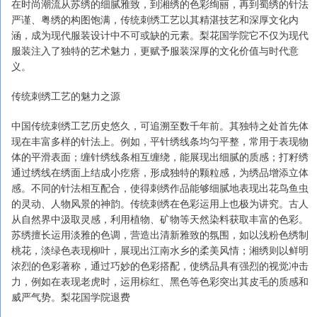
在时尚潮流从苏绣的细腻雅致，到湘绣的色彩绚丽，再到蜀绣的针法
严谨、粤绣的构图饱满，传统刺绣工艺以其精湛技艺和深厚文化内
涵，成为现代服装设计中不可或缺的元素。梨花国学院它不仅为现代
服装注入了独特的艺术魅力，更赋予服装深厚的文化价值与时代意
义。
传统刺绣工艺的魅力之源
中国传统刺绣工艺历史悠久，可追溯至数千年前。其独特之处首先体
现在丰富多样的针法上。例如，平针绣线条均匀平整，常用于表现物
体的平滑表面；缠针绣线条相互缠绕，能展现出细腻的质感；打籽绣
通过绣线在绣面上结成小疙瘩，形成独特的颗粒感，为绣品增添立体
感。不同的针法相互配合，使得刺绣作品能够细腻地表现出花鸟鱼虫
的灵动、人物风景的神韵。传统刺绣在色彩运用上也极为讲究。古人
从自然界中汲取灵感，利用植物、矿物等天然染料获取丰富的色彩。
苏绣擅长运用淡雅的色调，营造出清新雅致的氛围，如以浅粉色绣制
桃花，淡绿色表现柳叶，展现出江南水乡的柔美风情；湘绣则以鲜明
浓烈的色彩著称，通过巧妙的色彩搭配，使绣品具有强烈的视觉冲击
力，例如在表现老虎时，运用棕红、黑色等色彩突出其皮毛的质感和
威严气势。梨花国学院退费