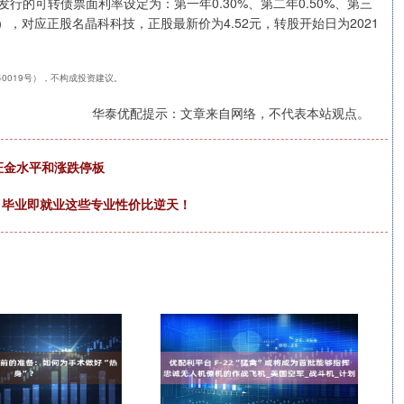
发行的可转债票面利率设定为：第一年0.30%、第二年0.50%、第三
0%。），对应正股名晶科科技，正股最新价为4.52元，转股开始日为2021
240019号），不构成投资建议。
华泰优配提示：文章来自网络，不代表本站观点。
证金水平和涨跌停板
学：毕业即就业这些专业性价比逆天！