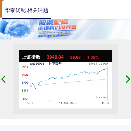
华泰优配 相关话题
上证指数
3940.04
39.68
1.02%