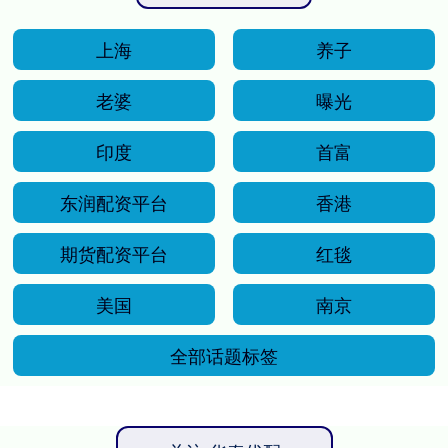
上海
养子
老婆
曝光
印度
首富
东润配资平台
香港
期货配资平台
红毯
美国
南京
全部话题标签