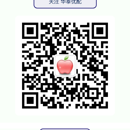
关注 华泰优配