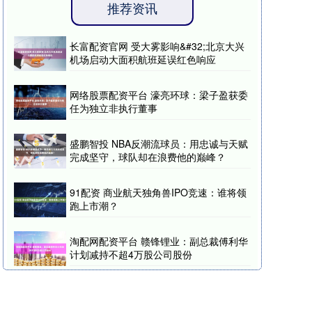
推荐资讯
长富配资官网 受大雾影响&#32;北京大兴
机场启动大面积航班延误红色响应
网络股票配资平台 濠亮环球：梁子盈获委
任为独立非执行董事
盛鹏智投 NBA反潮流球员：用忠诚与天赋
完成坚守，球队却在浪费他的巅峰？
91配资 商业航天独角兽IPO竞速：谁将领
跑上市潮？
淘配网配资平台 赣锋锂业：副总裁傅利华
计划减持不超4万股公司股份