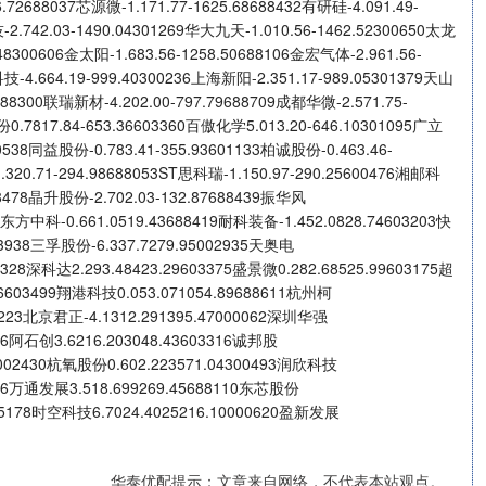
.72688037芯源微-1.171.77-1625.68688432有研硅-4.091.49-
-2.742.03-1490.04301269华大九天-1.010.56-1462.52300650太龙
48300606金太阳-1.683.56-1258.50688106金宏气体-2.961.56-
技-4.664.19-999.40300236上海新阳-2.351.17-989.05301379天山
688300联瑞新材-4.202.00-797.79688709成都华微-2.571.75-
0.7817.84-653.36603360百傲化学5.013.20-646.10301095广立
00538同益股份-0.783.41-355.93601133柏诚股份-0.463.46-
.320.71-294.98688053ST思科瑞-1.150.97-290.25600476湘邮科
688478晶升股份-2.702.03-132.87688439振华风
19东方中科-0.661.0519.43688419耐科装备-1.452.0828.74603203快
03938三孚股份-6.337.7279.95002935天奥电
88328深科达2.293.48423.29603375盛景微0.282.68525.99603175超
26603499翔港科技0.053.071054.89688611杭州柯
300223北京君正-4.1312.291395.47000062深圳华强
706阿石创3.6216.203048.43603316诚邦股
63002430杭氧股份0.602.223571.04300493润欣科技
0246万通发展3.518.699269.45688110东芯股份
1605178时空科技6.7024.4025216.10000620盈新发展
华泰优配提示：文章来自网络，不代表本站观点。