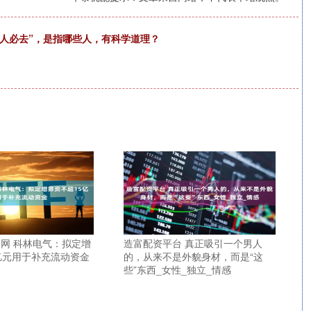
2人必去”，是指哪些人，有科学道理？
网 科林电气：拟定增
造富配资平台 真正吸引一个男人
亿元用于补充流动资金
的，从来不是外貌身材，而是“这
些”东西_女性_独立_情感