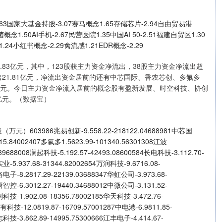
家大基金持股-3.07赛马概念1.65存储芯片-2.94自由贸易港
概念1.50AI手机-2.67民营医院1.35中国AI 50-2.51福建自贸区1.30
.24小红书概念-2.29禽流感1.21EDR概念-2.29
83亿元，其中，123股获主力资金净流出，38股主力资金净流出超
21.81亿元，净流出资金居前的还有中芯国际、香农芯创、多氟多
.13亿元。今日主力资金净流入居前的概念股有盈新发展、时空科技、协创
0亿元。（数据宝）
3986兆易创新-9.558.22-218122.04688981中芯国
915.84002407多氟多1.5623.99-101340.56301308江波
6.39688008澜起科技-5.192.57-42493.08600584长电科技-3.112.70-
业-5.937.68-31344.82002654万润科技-9.6716.08-
络电子-8.2817.29-22139.03688347华虹公司-3.973.68-
唐智控-6.3012.27-19440.34688012中微公司-3.131.52-
荆科技-1.902.08-18356.78002185华天科技-3.472.76-
有科技-12.0819.87-16709.57001287中电港-6.9811.85-
志科技-3.862.89-14995.75300666江丰电子-4.414.67-