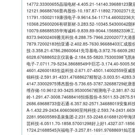
14772.33300655晶瑞电材-4.405.21-14140.39688123聚
12121.96688766普冉股份-10.197.87-11892.73002371
11791.15002119康强电子-9.9614.54-11714.46002236
10368.25600206有研新材-3.283.52-10345.54300042朗
10079.68688535华海诚科-9.839.89-9044.15688233神工
8373.94002409雅克科技-8.288.75-7966.22002077大港股
7879.72002183怡亚通-2.402.85-7630.96688403汇成股份
技-3.358.21-6786.28600641先导基电-3.972.76-6609.2
6028.67688652京仪装备-2.184.55-5820.75300398飞凯材
电子-7.0711.79-5234.38688549中巨芯-3.174.40-5005.
4601.42600183生益科技-2.671.07-4501.14002559亚威股
锦科技-2.591.91-4331.47688627精智达-3.003.51-4283.
4147.33002975博杰股份-5.736.65-3787.32688729屹唐股
维存储-10.9612.93-3425.95300567精测电子-2.381.87-3
岭-1.291.47-3008.74688416恒烁股份-8.5011.53-2875.
2686.69688733壹石通-6.357.92-2571.34688019安集科技
A-1.432.29-2434.60603690至纯科技-2.593.74-2431.6
2281.95605589圣泉集团-2.231.53-2248.61688120华海清
芸科技-6.0511.70-1858.57001298好上好1.4327.07-185
1724.21688545兴福电子-3.257.81-1691.97688691灿芯股