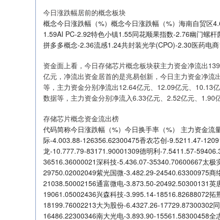
今日涨跌幅居前的概念板块
概念今日涨跌幅（%）概念今日涨跌幅（%）海南自贸区4.63国
1.59AI PC-2.92特色小镇1.55同花顺果指数-2.76幽门螺杆菌
拼多多概念-2.36流感1.24共封装光学(CPO)-2.30医药电商1
资金面上看，今日存储芯片概念板块获主力资金净流出139.
亿元，净流出资金居首的是兆易创新，今日主力资金净流出
等，主力资金分别净流出12.64亿元、12.09亿元、10
数据等，主力资金分别净流入6.33亿元、2.52亿元、1.9
存储芯片概念资金流出榜
代码简称今日涨跌幅（%）今日换手率（%） 主力资金流量（万元）60
际-4.003.88-126356.62300475香农芯创-9.5211.47-120
龙-10.777.79-83171.90001309德明利-7.5411.57-5940
36516.36000021深科技-5.436.07-35340.70600667太极实
29750.02002049紫光国微-3.482.29-24540.63300975商
21038.50002156通富微电-3.873.50-20492.50300131英
19061.05002436兴森科技-3.995.14-18516.82688072拓
18199.76002213大为股份-6.4327.26-17729.87300302同
16486.22300346南大光电-3.893.90-15561.58300458全