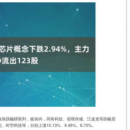
概念板块跌幅榜前列，板块内，同有科技、佰维存储、江波龙等跌幅居
空科技等，分别上涨10.13%、9.48%、6.70%。