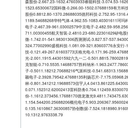
森股份-2.667.23-1632.47603933睿能科技-3.074.53-1626
1523.65300672国科微-0.266.00-1502.07688159有方科技
股份0.8812.80-1370.28688035德邦科技-2.752.95-1316.
1189.54688268华特气体-4.962.55-1083.40301611珂玛科
电子-2.467.39-961.03002579中京电子-2.482.59-958.25
711.00300455航天智装-2.4810.23-680.22301629矽电股份
微-1.742.01-541.98301306西测测试-3.827.57-537.943
324.77002990盛视科技-1.081.09-321.83603776永安行-1
技-0.121.49-267.61603773沃格光电-0.171.96-259.47
光-2.001.1915.44301592六九一二-0.501.8815.780028
克智能-0.710.5535.14688757胜科纳米-1.963.2477.786
子-0.5011.18212.70688216气派科技-0.541.68313.156
颖电子-2.3928.79542.47688135利扬芯片-7.175.05968.
林-0.801.341212.19688573信宇人4.0413.861225.64
0.071.152312.62002413雷科防务0.704.112459.83300
份-1.1612.373456.17688170德龙激光9.4811.743475.
1.154.544200.25688206概伦电子5.903.206367.9560
0.135.1610867.36300857协创数据-7.524.1818980.9
10.1312.9763338.79