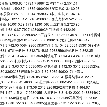
辰股份-9.906.60-13724.75688126沪硅产业-2.551.01-
北方华创-1.490.67-11835.09002916深南电路-3.460.93-
大华股份-2.251.80-11614.75300604长川科技-2.104.04-
科科技-5.0211.81-10218.42688783西安奕材-3.5212.53-
股份-10.0010.69-8712.12301563云汉芯城-5.2723.90-
份-4.6210.67-7937.12300903科翔股份-9.9422.99-
-5.133.54-7303.58688228开普云-5.313.82-6949.81301511德福科
8300053航宇微-3.014.82-6358.01300184力源信息-3.564.41-
料-3.762.90-5584.92605358立昂微-5.104.32-5534.85301099雅创
56688167炬光科技-3.842.76-4865.57688596正帆科技-2.362.35-
份-2.314.70-4466.01603936博敏电子-4.004.43-4387.16000818航
35688372伟测科技-3.483.26-4215.99688361中科飞测-0.492.82-
份-2.313.63-3712.65300054鼎龙股份-1.492.30-3513.20688525佰
280.33603283赛腾股份-3.215.67-3265.50600171上海贝
51300842帝科股份-4.686.05-2845.07688147微导纳米4.3122.95-
0.702.13-2541.40000670盈方微-2.663.60-2451.46000016深康佳
6300751迈为股份-1.473.06-2318.22688262国芯科技-4.864.67-
科-1.571.15-2117.95300551古鳌科技-3.314.40-2002.54688449联
6.13301348蓝箭电子-2.876.06-1837.72603688石英股份-3.273.02-
份-1.606.72-1637.84688385复旦微电-2.931.12-1636.20688720艾