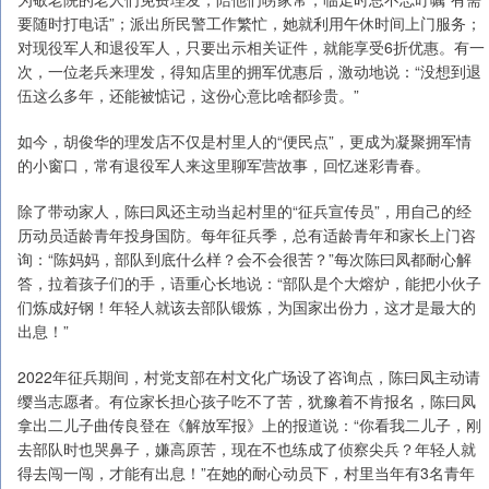
要随时打电话”；派出所民警工作繁忙，她就利用午休时间上门服务；
对现役军人和退役军人，只要出示相关证件，就能享受6折优惠。有一
次，一位老兵来理发，得知店里的拥军优惠后，激动地说：“没想到退
伍这么多年，还能被惦记，这份心意比啥都珍贵。”
如今，胡俊华的理发店不仅是村里人的“便民点”，更成为凝聚拥军情
的小窗口，常有退役军人来这里聊军营故事，回忆迷彩青春。
除了带动家人，陈曰凤还主动当起村里的“征兵宣传员”，用自己的经
历动员适龄青年投身国防。每年征兵季，总有适龄青年和家长上门咨
询：“陈妈妈，部队到底什么样？会不会很苦？”每次陈曰凤都耐心解
答，拉着孩子们的手，语重心长地说：“部队是个大熔炉，能把小伙子
们炼成好钢！年轻人就该去部队锻炼，为国家出份力，这才是最大的
出息！”
2022年征兵期间，村党支部在村文化广场设了咨询点，陈曰凤主动请
缨当志愿者。有位家长担心孩子吃不了苦，犹豫着不肯报名，陈曰凤
拿出二儿子曲传良登在《解放军报》上的报道说：“你看我二儿子，刚
去部队时也哭鼻子，嫌高原苦，现在不也练成了侦察尖兵？年轻人就
得去闯一闯，才能有出息！”在她的耐心动员下，村里当年有3名青年