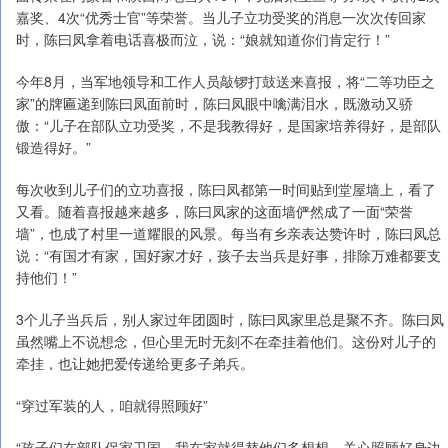
嘉奖、4次“优秀士官”等荣誉。当儿子立功受奖的消息一次次传回家
时，陈曰凤拿着电话喜极而泣，说：“娘就知道你们肯定行！”
今年8月，当军地领导和工作人员敲锣打鼓送来喜报，将“二等功臣之
家”的牌匾递到陈曰凤面前时，陈曰凤眼中噙满泪水，既激动又骄
傲：“儿子在部队立功受奖，不是我教得好，是国家培养得好，是部队
锻造得好。”
每次收到儿子们的立功喜报，陈曰凤都第一时间贴到堂屋墙上，看了
又看。随着喜报越来越多，陈曰凤家的这面墙俨然成了一面“荣誉
墙”，也成了村里一道耀眼的风景。每当有乡亲表达赞许时，陈曰凤总
说：“有国才有家，国好家才好，孩子去当兵是好事，排除万难都要支
持他们！”
3个儿子当兵后，别人家过年团圆时，陈曰凤家里总是聚不齐。陈曰凤
虽然嘴上不说想念，但心里无时无刻不在牵挂着他们。这份对儿子的
牵挂，也让她把爱传递给更多子弟兵。
“穿过军装的人，咱就得照顾好”
“孩子们在部队保家卫国，我在家就得替他们多想想，关心照顾好身边