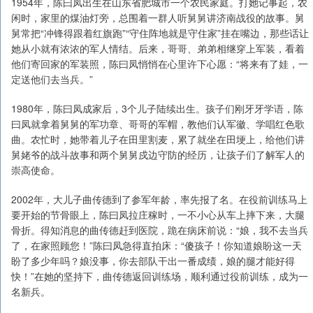
1954年，陈曰凤出生在山东省肥城市一个农民家庭。打她记事起，农
闲时，家里的煤油灯旁，总围着一群人听舅舅讲济南战役的故事。舅
舅常把“冲锋得跟着红旗跑”“守住阵地就是守住家”挂在嘴边，那些话让
她从小就有浓浓的军人情结。后来，哥哥、弟弟相继穿上军装，看着
他们寄回家的军装照，陈曰凤悄悄在心里许下心愿：“将来有了娃，一
定送他们去当兵。”
1980年，陈曰凤成家后，3个儿子陆续出生。孩子们刚牙牙学语，陈
曰凤就拿着舅舅的军功章、哥哥的军帽，教他们认军徽、学唱红色歌
曲。农忙时，她带着儿子在田里割麦，累了就坐在田埂上，给他们讲
舅姥爷的战斗故事和两个舅舅戍边守防的经历，让孩子们了解军人的
崇高使命。
2002年，大儿子曲传德到了参军年龄，率先报了名。在役前训练马上
要开始的节骨眼上，陈曰凤拉庄稼时，一不小心从车上摔下来，大腿
骨折。得知消息的曲传德赶到医院，跪在病床前说：“娘，我不去当兵
了，在家照顾您！”陈曰凤急得直拍床：“傻孩子！你知道娘盼这一天
盼了多少年吗？娘没事，你去部队干出一番成绩，娘的腿才能好得
快！”在她的坚持下，曲传德返回训练场，顺利通过役前训练，成为一
名新兵。