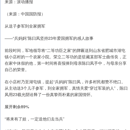
来源：滚动播报
（来源：中国国防报）
从送子参军到全家拥军
——“兵妈妈”陈曰凤坚持23年爱国拥军的感人故事
前段时间，军地领导将“二等功臣之家”的牌匾送到山东省肥城市湖屯
镇小店村的一个农家小院。荣立二等功的是驻藏某部军士曲传良，正
在家中休假的他，第一时间将喜报捧到母亲陈曰凤手中，与母亲分享
自己的荣誉。
在小店村乃至湖屯镇，提起“兵妈妈”陈曰凤，许多村民都赞不绝口。
从主动送3个儿子参军，到全家拥军，真情关爱“穿过军装的人”，陈曰
凤用23载光阴诠释了一份真挚而朴素的家国情怀。
展开剩余89%
“将来有了娃，一定送他们去当兵”