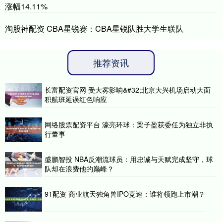
涨幅14.11%
淘股神配资 CBA星锐赛：CBA星锐队胜大学生联队
推荐资讯
长富配资官网 受大雾影响&#32;北京大兴机场启动大面
积航班延误红色响应
网络股票配资平台 濠亮环球：梁子盈获委任为独立非执
行董事
盛鹏智投 NBA反潮流球员：用忠诚与天赋完成坚守，球
队却在浪费他的巅峰？
91配资 商业航天独角兽IPO竞速：谁将领跑上市潮？