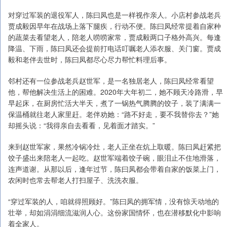
对穿过军装的退役军人，陈曰凤也是一样视作亲人。小店村参战老兵
贾成毅因早年在战场上落下腿疾，行动不便。陈曰凤经常提着自家种
的蔬菜去看望老人，陪老人唠唠家常，贾成毅两口子格外高兴。每逢
降温、下雨，陈曰凤还会提前打电话叮嘱老人添衣服、关门窗。贾成
毅和老伴去世时，陈曰凤都尽心尽力帮忙料理后事。
邻村还有一位参战老兵赵世军，是一名独居老人，陈曰凤经常看望
他，帮他解决生活上的困难。2020年大年初二，她不顾天冷路滑，早
早起床，在厨房忙活大半天，煮了一锅热气腾腾的饺子，装了满满一
保温桶就往老人家里赶。老伴劝她：“路不好走，要不我替你去？”她
却摇头说：“我得亲自去看看，见着面才踏实。”
来到赵世军家，果然冷锅冷灶，老人正坐在炕上取暖。陈曰凤赶紧把
饺子盛出来陪老人一起吃。赵世军端着饺子碗，眼泪止不住地滑落，
连声道谢。从那以后，逢年过节，陈曰凤都会带着自家的饭菜上门，
农闲时也常去帮老人打扫屋子、洗洗衣服。
“穿过军装的人，咱就得照顾好。”陈曰凤的拥军情，没有惊天动地的
壮举，却如涓涓细流滋润人心。这份家国情怀，也在潜移默化中影响
着全家人。