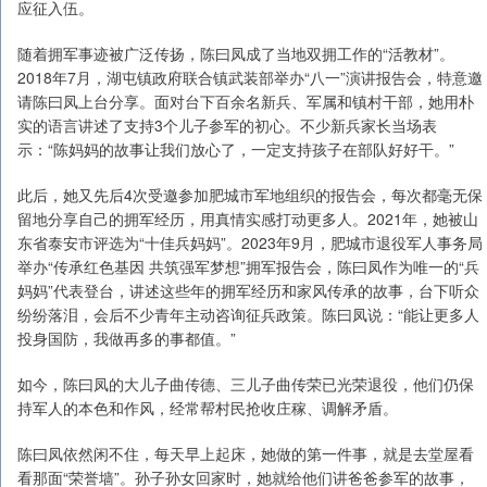
应征入伍。
随着拥军事迹被广泛传扬，陈曰凤成了当地双拥工作的“活教材”。
2018年7月，湖屯镇政府联合镇武装部举办“八一”演讲报告会，特意邀
请陈曰凤上台分享。面对台下百余名新兵、军属和镇村干部，她用朴
实的语言讲述了支持3个儿子参军的初心。不少新兵家长当场表
示：“陈妈妈的故事让我们放心了，一定支持孩子在部队好好干。”
此后，她又先后4次受邀参加肥城市军地组织的报告会，每次都毫无保
留地分享自己的拥军经历，用真情实感打动更多人。2021年，她被山
东省泰安市评选为“十佳兵妈妈”。2023年9月，肥城市退役军人事务局
举办“传承红色基因 共筑强军梦想”拥军报告会，陈曰凤作为唯一的“兵
妈妈”代表登台，讲述这些年的拥军经历和家风传承的故事，台下听众
纷纷落泪，会后不少青年主动咨询征兵政策。陈曰凤说：“能让更多人
投身国防，我做再多的事都值。”
如今，陈曰凤的大儿子曲传德、三儿子曲传荣已光荣退役，他们仍保
持军人的本色和作风，经常帮村民抢收庄稼、调解矛盾。
陈曰凤依然闲不住，每天早上起床，她做的第一件事，就是去堂屋看
看那面“荣誉墙”。孙子孙女回家时，她就给他们讲爸爸参军的故事，