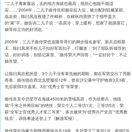
“二儿子离家最远，去的地方海拔也最高，很担心他能不能适
应……”2004年，二儿子曲传良积极应征入伍，被分配到驻藏某部。
临走前，陈曰凤连夜缝了件棉袄，在棉袄内里绣了个指甲盖大
的“家”字。她告诉二儿子说：“高原冷，穿上暖和，想家了就摸摸它，
娘等你立功的好消息。”
2005年，三儿子曲传荣也追随哥哥们的脚步报名参军。新兵启程那
天，陈曰凤亲手给儿子扣好军装扣子，叮嘱道：“到了部队听领导的
话，好好训练，别惦记家里。”曲传荣大声回答：“一定好好干，不让
娘失望。”
让陈曰凤欣慰的是，3个儿子没有辜负她的期盼，都在军营交出了亮眼
答卷。曲传德在西北戈壁服役12年，曾在沙尘暴中守护物资3天3夜，
先后获得3次嘉奖、3次“优秀士官”等荣誉。
曲传良至今仍坚守在海拔4500米的雪域高原，作为侦察兵，他练
就“千米之外辨目标”的绝技，荣立个人二等功1次、三等功5次，荣
获“全军士官优秀人才奖三等奖”，多次被评为“优秀共产党员”“优秀教
练员”，训练事迹还登上了《解放军报》。
曲传荣在内蒙古和陕西两地当兵16年，先后荣立三等功1次，获得2次