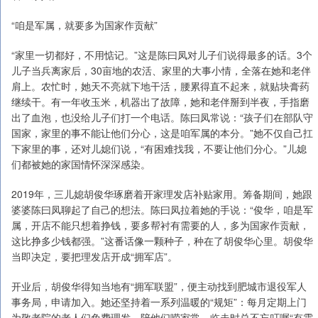
“咱是军属，就要多为国家作贡献”
“家里一切都好，不用惦记。”这是陈曰凤对儿子们说得最多的话。3个
儿子当兵离家后，30亩地的农活、家里的大事小情，全落在她和老伴
肩上。农忙时，她天不亮就下地干活，腰累得直不起来，就贴块膏药
继续干。有一年收玉米，机器出了故障，她和老伴掰到半夜，手指磨
出了血泡，也没给儿子们打一个电话。陈曰凤常说：“孩子们在部队守
国家，家里的事不能让他们分心，这是咱军属的本分。”她不仅自己扛
下家里的事，还对儿媳们说，“有困难找我，不要让他们分心。”儿媳
们都被她的家国情怀深深感染。
2019年，三儿媳胡俊华琢磨着开家理发店补贴家用。筹备期间，她跟
婆婆陈曰凤聊起了自己的想法。陈曰凤拉着她的手说：“俊华，咱是军
属，开店不能只想着挣钱，要多帮衬有需要的人，多为国家作贡献，
这比挣多少钱都强。”这番话像一颗种子，种在了胡俊华心里。胡俊华
当即决定，要把理发店开成“拥军店”。
开业后，胡俊华得知当地有“拥军联盟”，便主动找到肥城市退役军人
事务局，申请加入。她还坚持着一系列温暖的“规矩”：每月定期上门
为敬老院的老人们免费理发，陪他们唠家常，临走时总不忘叮嘱“有需