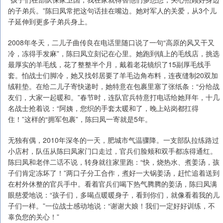
的子弟兵。”陈曰凤常把这句话挂在嘴边。她对军人的关爱，从3个儿
子延伸到更多子弟兵身上。
2008年冬天，二儿子曲传良在电话里随口说了一句“高原的风又干又
冷，冻得手发麻”，陈曰凤立刻记在心里。她跑到镇上的毛线店，挑选
最厚实的羊毛线，花了整整半个月，戴着老花镜织了15副厚毛线手
套。怕战士们脚冷，她又找邻居要了羊毛边角布料，连夜缝制20双加
绒鞋垫。在给二儿子寄快递时，她特意在包裹里塞了张纸条：“分给战
友们，大家一起暖和。”春节时，连队官兵特意打电话给她拜年，十几
名战士抢着说：“阿姨，您织的手套太暖和了，晚上站岗都扛得
住！”这样的“拥军包裹”，陈曰凤一寄就是5年。
无独有偶，2010年深冬的一天，肥城市气温骤降。一支部队拉练路过
小店村，队伍从陈曰凤家门口走过，官兵们脸颊和双手都冻得通红。
陈曰凤和老伴二话不说，转身就往家里跑：“快，烧热水、煮姜汤，孩
子们肯定冻坏了！”两口子分工合作，煮好一大锅姜汤，赶忙追着送到
在村外休整的官兵手中。看着官兵们喝下热气腾腾的姜汤，陈曰凤满
眼慈爱地说：“孩子们，多喝点暖暖身子，看到你们，就像看着我的儿
子们一样。”一位战士感动地说：“谢谢大娘！我们一定好好训练，不
辜负您的关心！”