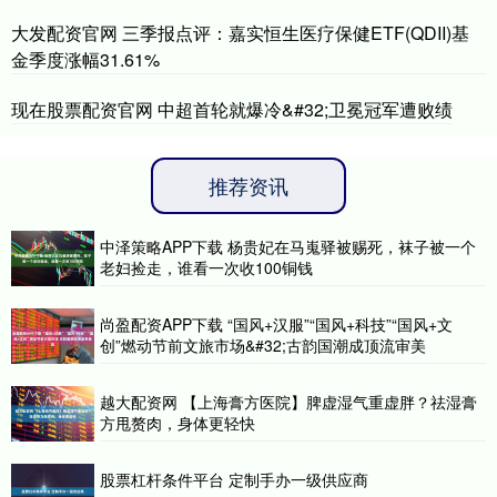
大发配资官网 三季报点评：嘉实恒生医疗保健ETF(QDII)基
金季度涨幅31.61%
现在股票配资官网 中超首轮就爆冷&#32;卫冕冠军遭败绩
推荐资讯
中泽策略APP下载 杨贵妃在马嵬驿被赐死，袜子被一个
老妇捡走，谁看一次收100铜钱
尚盈配资APP下载 “国风+汉服”“国风+科技”“国风+文
创”燃动节前文旅市场&#32;古韵国潮成顶流审美
越大配资网 【上海膏方医院】脾虚湿气重虚胖？祛湿膏
方甩赘肉，身体更轻快
股票杠杆条件平台 定制手办一级供应商