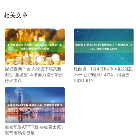
相关文章
配资查询平台 杰哈德下属武装
微配资 11月4日热门中概股涨跌
派别“圣城旅”承诺全力遵守加沙
不一 台积电涨1.47%，阿里巴
停火协议
巴跌1.61%
象泰配资APP下载 央媒看太原 |
双节市场备货足