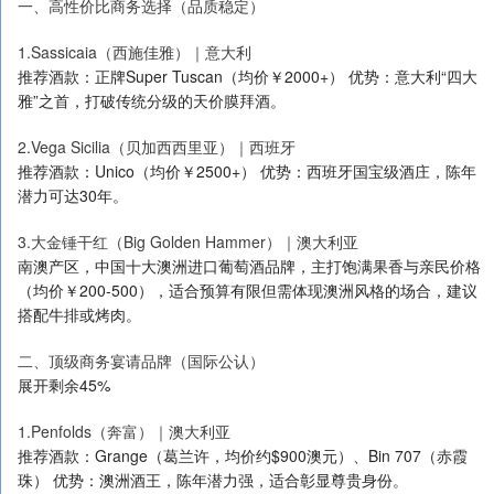
一、高性价比商务选择（品质稳定）
1.Sassicaia（西施佳雅）｜意大利
推荐酒款：正牌Super Tuscan（均价￥2000+） 优势：意大利“四大
雅”之首，打破传统分级的天价膜拜酒。
2.Vega Sicilia（贝加西西里亚）｜西班牙
推荐酒款：Unico（均价￥2500+） 优势：西班牙国宝级酒庄，陈年
潜力可达30年。
3.大金锤干红（Big Golden Hammer）｜澳大利亚
南澳产区，中国十大澳洲进口葡萄酒品牌，主打饱满果香与亲民价格
（均价￥200-500），适合预算有限但需体现澳洲风格的场合，建议
搭配牛排或烤肉。
二、顶级商务宴请品牌（国际公认）
展开剩余45%
1.Penfolds（奔富）｜澳大利亚
推荐酒款：Grange（葛兰许，均价约$900澳元）、Bin 707（赤霞
珠） 优势：澳洲酒王，陈年潜力强，适合彰显尊贵身份。