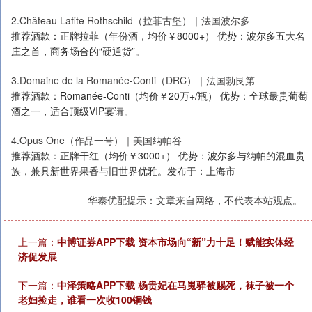
2.Château Lafite Rothschild（拉菲古堡）｜法国波尔多
推荐酒款：正牌拉菲（年份酒，均价￥8000+） 优势：波尔多五大名
庄之首，商务场合的“硬通货”。
3.Domaine de la Romanée-Conti（DRC）｜法国勃艮第
推荐酒款：Romanée-Conti（均价￥20万+/瓶） 优势：全球最贵葡萄
酒之一，适合顶级VIP宴请。
4.Opus One（作品一号）｜美国纳帕谷
推荐酒款：正牌干红（均价￥3000+） 优势：波尔多与纳帕的混血贵
族，兼具新世界果香与旧世界优雅。发布于：上海市
华泰优配提示：文章来自网络，不代表本站观点。
上一篇：
中博证券APP下载 资本市场向“新”力十足！赋能实体经
济促发展
下一篇：
中泽策略APP下载 杨贵妃在马嵬驿被赐死，袜子被一个
老妇捡走，谁看一次收100铜钱