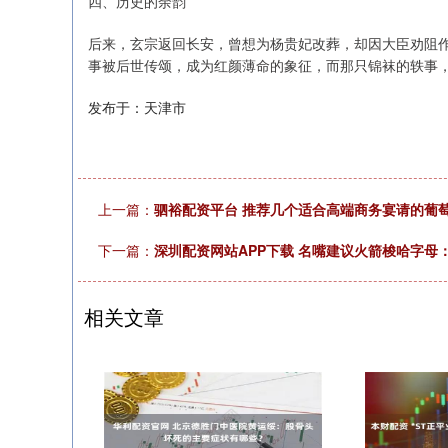
四、历史的余韵
后来，玄宗返回长安，曾想为杨贵妃改葬，却因大臣劝阻
事被后世传颂，成为红颜薄命的象征，而那只锦袜的轶事
发布于：天津市
上一篇：
驷裕配资平台 推荐几个适合高端商务宴请的葡
下一篇：
深圳配资网站APP下载 名嘴建议火箭梭哈字母
相关文章