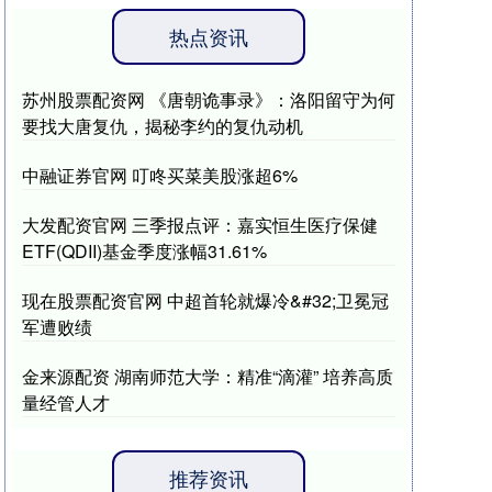
热点资讯
苏州股票配资网 《唐朝诡事录》：洛阳留守为何
要找大唐复仇，揭秘李约的复仇动机
中融证券官网 叮咚买菜美股涨超6%
大发配资官网 三季报点评：嘉实恒生医疗保健
ETF(QDII)基金季度涨幅31.61%
现在股票配资官网 中超首轮就爆冷&#32;卫冕冠
军遭败绩
金来源配资 湖南师范大学：精准“滴灌” 培养高质
量经管人才
推荐资讯