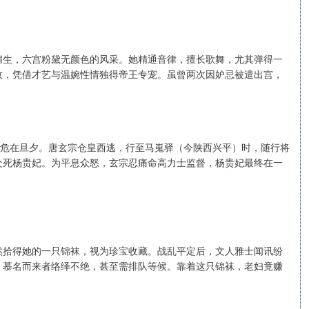
媚生，六宫粉黛无颜色的风采。她精通音律，擅长歌舞，尤其弹得一
政，凭借才艺与温婉性情独得帝王专宠。虽曾两次因妒忌被遣出宫，
安危在旦夕。唐玄宗仓皇西逃，行至马嵬驿（今陕西兴平）时，随行将
处死杨贵妃。为平息众怒，玄宗忍痛命高力士监督，杨贵妃最终在一
然拾得她的一只锦袜，视为珍宝收藏。战乱平定后，文人雅士闻讯纷
。慕名而来者络绎不绝，甚至需排队等候。靠着这只锦袜，老妇竟赚