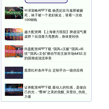
中泽策略APP下载 杨贵妃在马嵬驿被赐
死，袜子被一个老妇捡走，谁看一次收
100铜钱
越大配资网 【上海膏方医院】脾虚湿气重
虚胖？祛湿膏方甩赘肉，身体更轻快
尚盈配资APP下载 “国风+汉服”“国风+科
技”“国风+文创”燃动节前文旅市场&#32;古
韵国潮成顶流审美
股票杠杆条件平台 定制手办一级供应商
证券配资APP下载 最动人的性感，是做自
己的光，“臀神”之美的觉醒_宋昱欣_伤痕_
力量