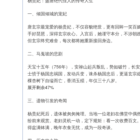
杨贵妃：盛唐绝代佳人的传奇人生
一、倾国倾城的宠妃
唐玄宗最宠爱的杨贵妃，不仅容貌绝世，更有回眸一笑百
手好琵琶，深得玄宗欢心。入宫后，她谨守本分，不涉朝
但玄宗终究难舍，每次都将她重新接回身边。
二、马嵬坡的悲剧
天宝十五年（756年），安禄山起兵叛乱，势如破竹，长
士愤于杨国忠祸国，发动兵变，诛杀杨国忠后，更逼玄宗
棵杏树下自缢而亡，香消玉殒，年仅三十八岁。
展开剩余47%
三、遗物引发的奇闻
杨贵妃死后，遗体被匆匆掩埋。当地一位老妇在佛堂中偶
纷前来观赏。老妇灵机一动，定下规矩：看一次收费百文
得盆满钵满，晚年衣食无忧，成为一段奇谈。