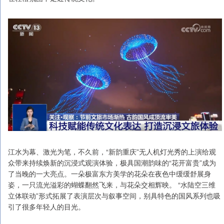
江水为幕、激光为笔，不久前，“新韵重庆”无人机灯光秀的上演给观
众带来持续焕新的沉浸式观演体验，极具国潮韵味的“花开富贵”成为
了当晚的一大亮点。一朵极富东方美学的花朵在夜色中缓缓舒展身
姿，一只流光溢彩的蝴蝶翻然飞来，与花朵交相辉映。 “水陆空三维
立体联动”形式拓展了表演层次与叙事空间，别具特色的国风系列也吸
引了很多年轻人的目光。