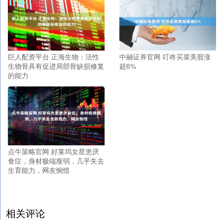
巨人配资平台 正海生物：活性
中融证券官网 叮咚买菜美股涨
生物骨具有促进局部骨缺损修复
超6%
的能力
点牛策略官网 好莱坞女星患厌
食症，身材极端瘦弱，几乎失去
生育能力，网友惋惜
相关评论