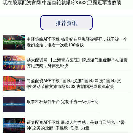
现在股票配资官网 中超首轮就爆冷&#32;卫冕冠军遭败绩
推荐资讯
中泽策略APP下载 杨贵妃在马嵬驿被赐死，袜子被一个
老妇捡走，谁看一次收100铜钱
越大配资网 【上海膏方医院】脾虚湿气重虚胖？祛湿膏
方甩赘肉，身体更轻快
尚盈配资APP下载 “国风+汉服”“国风+科技”“国风+文
创”燃动节前文旅市场&#32;古韵国潮成顶流审美
股票杠杆条件平台 定制手办一级供应商
证券配资APP下载 最动人的性感，是做自己的光，“臀
神”之美的觉醒_宋昱欣_伤痕_力量