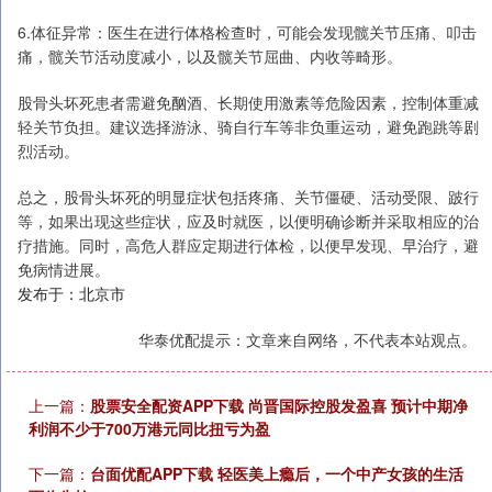
6.体征异常：医生在进行体格检查时，可能会发现髋关节压痛、叩击
痛，髋关节活动度减小，以及髋关节屈曲、内收等畸形。
股骨头坏死患者需避免酗酒、长期使用激素等危险因素，控制体重减
轻关节负担。建议选择游泳、骑自行车等非负重运动，避免跑跳等剧
烈活动。
总之，股骨头坏死的明显症状包括疼痛、关节僵硬、活动受限、跛行
等，如果出现这些症状，应及时就医，以便明确诊断并采取相应的治
疗措施。同时，高危人群应定期进行体检，以便早发现、早治疗，避
免病情进展。
发布于：北京市
华泰优配提示：文章来自网络，不代表本站观点。
上一篇：
股票安全配资APP下载 尚晋国际控股发盈喜 预计中期净
利润不少于700万港元同比扭亏为盈
下一篇：
台面优配APP下载 轻医美上瘾后，一个中产女孩的生活