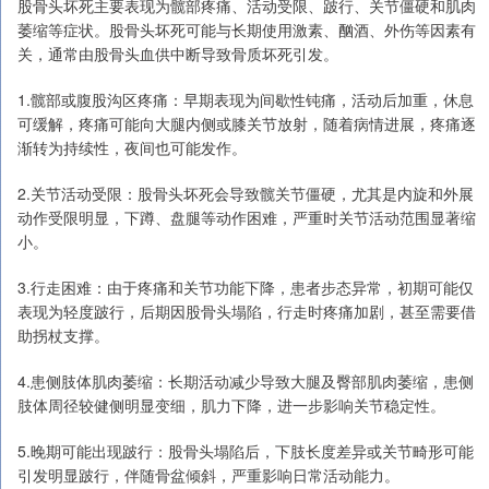
股骨头坏死主要表现为髋部疼痛、活动受限、跛行、关节僵硬和肌肉
萎缩等症状。股骨头坏死可能与长期使用激素、酗酒、外伤等因素有
关，通常由股骨头血供中断导致骨质坏死引发。
1.髋部或腹股沟区疼痛：早期表现为间歇性钝痛，活动后加重，休息
可缓解，疼痛可能向大腿内侧或膝关节放射，随着病情进展，疼痛逐
渐转为持续性，夜间也可能发作。
2.关节活动受限：股骨头坏死会导致髋关节僵硬，尤其是内旋和外展
动作受限明显，下蹲、盘腿等动作困难，严重时关节活动范围显著缩
小。
3.行走困难：由于疼痛和关节功能下降，患者步态异常，初期可能仅
表现为轻度跛行，后期因股骨头塌陷，行走时疼痛加剧，甚至需要借
助拐杖支撑。
4.患侧肢体肌肉萎缩：长期活动减少导致大腿及臀部肌肉萎缩，患侧
肢体周径较健侧明显变细，肌力下降，进一步影响关节稳定性。
5.晚期可能出现跛行：股骨头塌陷后，下肢长度差异或关节畸形可能
引发明显跛行，伴随骨盆倾斜，严重影响日常活动能力。