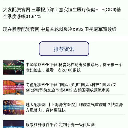
大发配资官网 三季报点评：嘉实恒生医疗保健ETF(QDII)基
金季度涨幅31.61%
现在股票配资官网 中超首轮就爆冷&#32;卫冕冠军遭败绩
推荐资讯
中泽策略APP下载 杨贵妃在马嵬驿被赐死，袜子被一个
老妇捡走，谁看一次收100铜钱
尚盈配资APP下载 “国风+汉服”“国风+科技”“国风+文
创”燃动节前文旅市场&#32;古韵国潮成顶流审美
越大配资网 【上海膏方医院】脾虚湿气重虚胖？祛湿膏
方甩赘肉，身体更轻快
股票杠杆条件平台 定制手办一级供应商