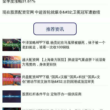
金季度涨幅31.61%
现在股票配资官网 中超首轮就爆冷&#32;卫冕冠军遭败绩
推荐资讯
中泽策略APP下载 杨贵妃在马嵬驿被赐死，袜子被一个
老妇捡走，谁看一次收100铜钱
越大配资网 【上海膏方医院】脾虚湿气重虚胖？祛湿膏
方甩赘肉，身体更轻快
尚盈配资APP下载 “国风+汉服”“国风+科技”“国风+文
创”燃动节前文旅市场&#32;古韵国潮成顶流审美
股票杠杆条件平台 定制手办一级供应商