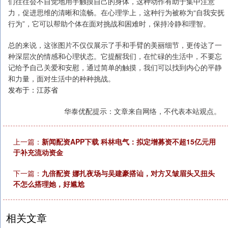
们往往会不自觉地用手触摸自己的身体，这种动作有助于集中注意
力，促进思维的清晰和流畅。在心理学上，这种行为被称为“自我安抚
行为”，它可以帮助个体在面对挑战和困难时，保持冷静和理智。
总的来说，这张图片不仅仅展示了手和手臂的美丽细节，更传达了一
种深层次的情感和心理状态。它提醒我们，在忙碌的生活中，不要忘
记给予自己关爱和安慰，通过简单的触摸，我们可以找到内心的平静
和力量，面对生活中的种种挑战。
发布于：江苏省
华泰优配提示：文章来自网络，不代表本站观点。
上一篇：
新闻配资APP下载 科林电气：拟定增募资不超15亿元用
于补充流动资金
下一篇：
九倍配资 娜扎夜场与吴建豪搭讪，对方又皱眉头又扭头
不怎么搭理她，好尴尬
相关文章