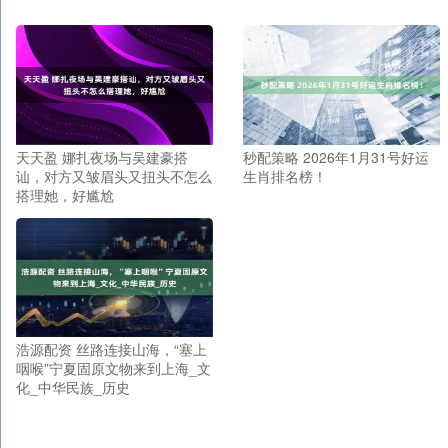
天天盈 娜扎夜场与吴建豪搭
秒配策略 2026年1月31号好运
讪，对方又皱眉头又扭头不怎么
生肖排名榜！
搭理她，好尴尬
浩源配资 丝路连接山海，“塞上
咽喉”宁夏固原文物来到上海_文
化_中华民族_历史