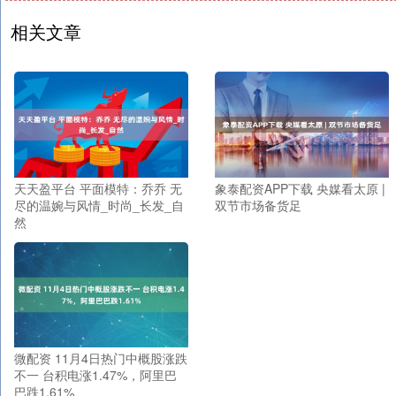
相关文章
天天盈平台 平面模特：乔乔 无
象泰配资APP下载 央媒看太原 |
尽的温婉与风情_时尚_长发_自
双节市场备货足
然
微配资 11月4日热门中概股涨跌
不一 台积电涨1.47%，阿里巴
巴跌1.61%