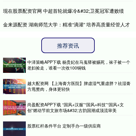
现在股票配资官网 中超首轮就爆冷&#32;卫冕冠军遭败绩
金来源配资 湖南师范大学：精准“滴灌” 培养高质量经管人才
推荐资讯
中泽策略APP下载 杨贵妃在马嵬驿被赐死，袜子被一个
老妇捡走，谁看一次收100铜钱
越大配资网 【上海膏方医院】脾虚湿气重虚胖？祛湿膏
方甩赘肉，身体更轻快
尚盈配资APP下载 “国风+汉服”“国风+科技”“国风+文
创”燃动节前文旅市场&#32;古韵国潮成顶流审美
股票杠杆条件平台 定制手办一级供应商