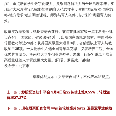
灌”，重点培育学生数字化能力、复杂问题解决力与全球治理素养，实
现从“大水漫灌”到“精准滴灌”的育人范式转变；依据“国际标准-国家战
略-地方需求”动态调整课程、师资与育人条件，以“保长”巩固育人实
效。
改革实践结硕果，砥砺奋进再前行。该院获批国家级一流本科专业建
设点4个，国家级、省级课程13门；出版国家级规划教材、中国对外
传播教材等近20部；获得国家级重大项目9项，省部级以上育人与教
改项目35项。一大批学生入选全国青年马克思主义者培养工程、全国
优秀共青团员、湖南省大学生创业典型等。未来，该院将继续为培养
高质量经管人才贡献更大力量。(阳旸、罗富政、谢楠)
发布于：北京市
华泰优配提示：文章来自网络，不代表本站观点。
上一篇：
炒股配资杠杆平台 9月4日隆22转债上涨0.55%，转股溢
价率27.27%
下一篇：
现在股票配资官网 中超首轮就爆冷&#32;卫冕冠军遭败绩