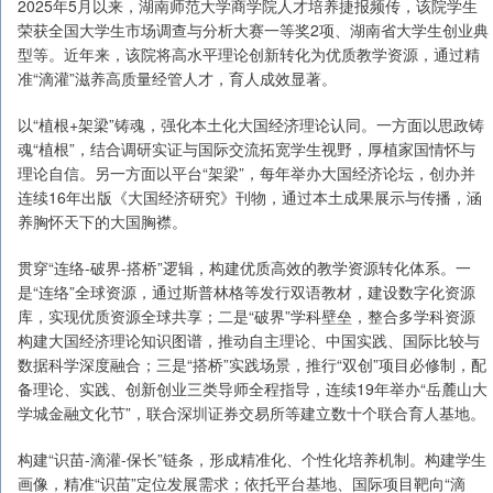
2025年5月以来，湖南师范大学商学院人才培养捷报频传，该院学生
荣获全国大学生市场调查与分析大赛一等奖2项、湖南省大学生创业典
型等。近年来，该院将高水平理论创新转化为优质教学资源，通过精
准“滴灌”滋养高质量经管人才，育人成效显著。
以“植根+架梁”铸魂，强化本土化大国经济理论认同。一方面以思政铸
魂“植根”，结合调研实证与国际交流拓宽学生视野，厚植家国情怀与
理论自信。另一方面以平台“架梁”，每年举办大国经济论坛，创办并
连续16年出版《大国经济研究》刊物，通过本土成果展示与传播，涵
养胸怀天下的大国胸襟。
贯穿“连络-破界-搭桥”逻辑，构建优质高效的教学资源转化体系。一
是“连络”全球资源，通过斯普林格等发行双语教材，建设数字化资源
库，实现优质资源全球共享；二是“破界”学科壁垒，整合多学科资源
构建大国经济理论知识图谱，推动自主理论、中国实践、国际比较与
数据科学深度融合；三是“搭桥”实践场景，推行“双创”项目必修制，配
备理论、实践、创新创业三类导师全程指导，连续19年举办“岳麓山大
学城金融文化节”，联合深圳证券交易所等建立数十个联合育人基地。
构建“识苗-滴灌-保长”链条，形成精准化、个性化培养机制。构建学生
画像，精准“识苗”定位发展需求；依托平台基地、国际项目靶向“滴