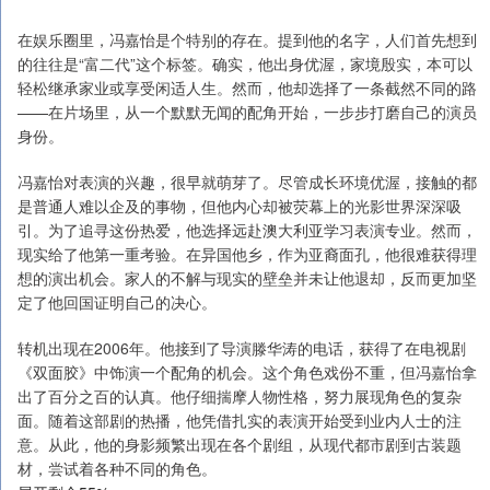
在娱乐圈里，冯嘉怡是个特别的存在。提到他的名字，人们首先想到
的往往是“富二代”这个标签。确实，他出身优渥，家境殷实，本可以
轻松继承家业或享受闲适人生。然而，他却选择了一条截然不同的路
——在片场里，从一个默默无闻的配角开始，一步步打磨自己的演员
身份。
冯嘉怡对表演的兴趣，很早就萌芽了。尽管成长环境优渥，接触的都
是普通人难以企及的事物，但他内心却被荧幕上的光影世界深深吸
引。为了追寻这份热爱，他选择远赴澳大利亚学习表演专业。然而，
现实给了他第一重考验。在异国他乡，作为亚裔面孔，他很难获得理
想的演出机会。家人的不解与现实的壁垒并未让他退却，反而更加坚
定了他回国证明自己的决心。
转机出现在2006年。他接到了导演滕华涛的电话，获得了在电视剧
《双面胶》中饰演一个配角的机会。这个角色戏份不重，但冯嘉怡拿
出了百分之百的认真。他仔细揣摩人物性格，努力展现角色的复杂
面。随着这部剧的热播，他凭借扎实的表演开始受到业内人士的注
意。从此，他的身影频繁出现在各个剧组，从现代都市剧到古装题
材，尝试着各种不同的角色。