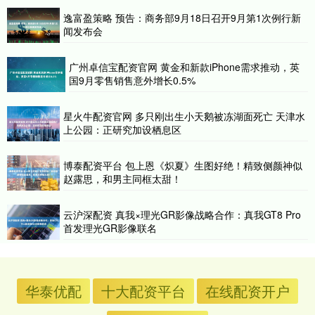
逸富盈策略 预告：商务部9月18日召开9月第1次例行新
闻发布会
广州卓信宝配资官网 黄金和新款iPhone需求推动，英
国9月零售销售意外增长0.5%
星火牛配资官网 多只刚出生小天鹅被冻湖面死亡 天津水
上公园：正研究加设栖息区
博泰配资平台 包上恩《炽夏》生图好绝！精致侧颜神似
赵露思，和男主同框太甜！
云沪深配资 真我×理光GR影像战略合作：真我GT8 Pro
首发理光GR影像联名
华泰优配
十大配资平台
在线配资开户