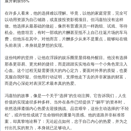
展开剩余55%
在许多人看来，他的选择难以理解。毕竟，以他的家庭背景，完全可
以动用资源为自己铺路，或直接投资影视项目。但冯嘉怡没有这样
做。他选择从最基础的做起，像所有普通演员一样跑组、试戏、等待
机会。他曾坦言，有时一部戏的片酬甚至抵不上自己往返片场的车马
费，但他乐在其中。对他而言，片酬多少从来不是重点，能够站在镜
头前表演，本身就是梦想的实现。
这份纯粹的坚持，让他在浮躁的娱乐圈里显得格外醒目。他没有选择
那条更容易、更光鲜的捷径，而是踏踏实实地在每一个小角色里注入
心血。这个过程无疑需要强大的内心定力，要面对外界的质疑，也要
克服自我怀疑。但他用行动证明，支撑他走下去的并非家族的财富，
而是内心深处对表演艺术最本真的热爱。
冯嘉怡的故事，像是一个关于“选择”的生动注脚。它告诉我们，人生
价值的实现途径多种多样。当外在条件已经提供了“躺平”的资本时，
依然选择遵循内心热爱去迎接挑战、品尝艰辛，这份主动选择的“不轻
松”，或许恰恰成就了生命独特的重量与质感。他的道路并非标准答
案，却真挚地诠释了：无论起点如何，忠于自己内心的热爱，并为之
付出扎实的努力，本身就已足够动人。