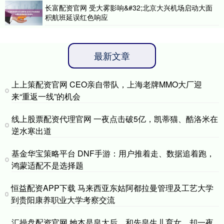
长富配资官网 受大雾影响&#32;北京大兴机场启动大面
积航班延误红色响应
最新文章
上上策配资官网 CEO亲自带队，上海老牌MMO大厂迎
来“重返一线”的机会
线上股票配资代理官网 一夜点击破5亿，凯蒂猫、酷洛米在
逆水寒出道
基金华宝策略平台 DNF手游：用户推着走、数据追着跑，
鸿蒙适配不是选择题
恒益配资APP下载 马来西亚东姑阿都拉曼管理及工艺大学
到贵阳康养职业大学考察交流
汇操盘配资官网 她本是皇太后，和先皇生儿育女，却一夜