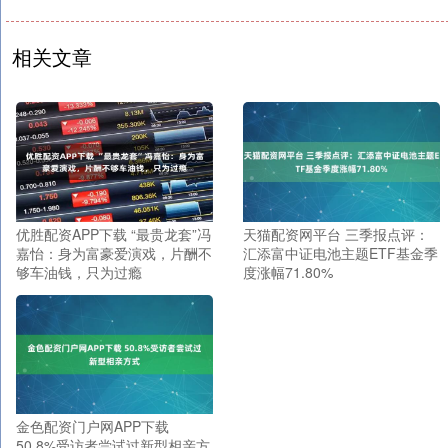
相关文章
优胜配资APP下载 “最贵龙套”冯
天猫配资网平台 三季报点评：
嘉怡：身为富豪爱演戏，片酬不
汇添富中证电池主题ETF基金季
够车油钱，只为过瘾
度涨幅71.80%
金色配资门户网APP下载
50.8%受访者尝试过新型相亲方