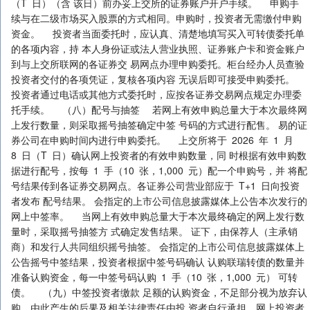
（T 日）（含 该日）前办妥上交所的证券账户开户手续。 申购手
续与在二级市场买入股票的方式相同。申购时，投资者无需缴付申购
资金。 投资者当面委托时，应认真、清楚地填写买入可转债委托单
的各项内容，持 本人身份证或法人营业执照、证券账户卡和资金账户
到与上交所联网的各证券交 易网点办理申购委托。柜台经办人员查验
投资者交付的各项凭证，复核各项内容 无误后即可接受申购委托。
投资者通过电话或其他方式委托时，应按各证券交易网点规定办理委
托手续。 （八）配号与抽签 若网上有效申购总量大于本次最终网
上发行数量，则采取摇号抽签确定中签 号码的方式进行配售。 易的证
券公司在申购时间内进行申购委托。 上交所将于 2026 年 1 月
8 日（T 日）确认网上投资者的有效申购数量，同 时根据有效申购数
据进行配号，按每 1 手（10 张，1,000 元）配一个申购号，并 将配
号结果传到各证券交易网点。各证券公司营业部应于 T+1 日向投资
者发布 配号结果。 会指定的上市公司信息披露媒体上公告本次发行的
网上中签率。 当网上有效申购总量大于本次最终确定的网上发行数
量时，采取摇号抽签方 式确定发售结果。 证下，由保荐人（主承销
商）和发行人共同组织摇号抽签。 会指定的上市公司信息披露媒体上
公告摇号中签结果，投资者根据中签号码确认 认购联瑞转债的数量并
准备认购资金，每一中签号码认购 1 手（10 张，1,000 元） 可转
债。 （九）中签投资者缴款 足额的认购资金，不足部分视为放弃认
购，由此产生的后果及相关法律责任由投 资者自行承担。网上投资者