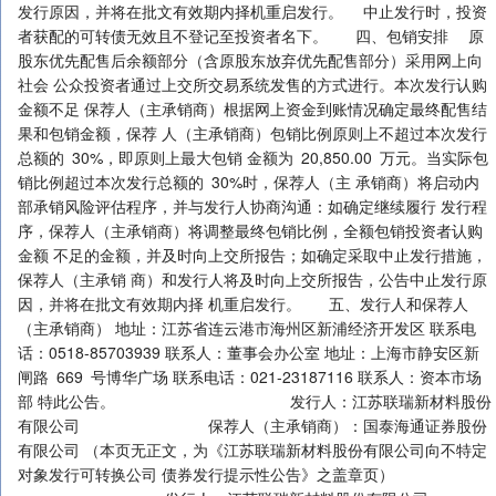
发行原因，并将在批文有效期内择机重启发行。 中止发行时，投资
者获配的可转债无效且不登记至投资者名下。 四、包销安排 原
股东优先配售后余额部分（含原股东放弃优先配售部分）采用网上向
社会 公众投资者通过上交所交易系统发售的方式进行。本次发行认购
金额不足 保荐人（主承销商）根据网上资金到账情况确定最终配售结
果和包销金额，保荐 人（主承销商）包销比例原则上不超过本次发行
总额的 30%，即原则上最大包销 金额为 20,850.00 万元。当实际包
销比例超过本次发行总额的 30%时，保荐人（主 承销商）将启动内
部承销风险评估程序，并与发行人协商沟通：如确定继续履行 发行程
序，保荐人（主承销商）将调整最终包销比例，全额包销投资者认购
金额 不足的金额，并及时向上交所报告；如确定采取中止发行措施，
保荐人（主承销 商）和发行人将及时向上交所报告，公告中止发行原
因，并将在批文有效期内择 机重启发行。 五、发行人和保荐人
（主承销商） 地址：江苏省连云港市海州区新浦经济开发区 联系电
话：0518-85703939 联系人：董事会办公室 地址：上海市静安区新
闸路 669 号博华广场 联系电话：021-23187116 联系人：资本市场
部 特此公告。 发行人：江苏联瑞新材料股份
有限公司 保荐人（主承销商）：国泰海通证券股份
有限公司 （本页无正文，为《江苏联瑞新材料股份有限公司向不特定
对象发行可转换公司 债券发行提示性公告》之盖章页）