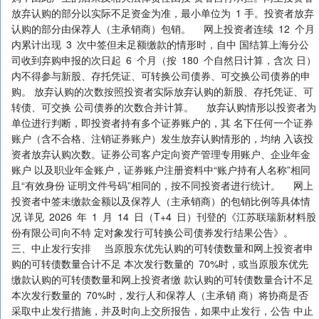
放弃认购的部分以实际不足资金为准，最小单位为 1 手。投资者放弃
认购的部分由保荐人（主承销商）包销。 网上投资者连续 12 个月
内累计出现 3 次中签但未足额缴款的情形时，自中 国结算上海分公
司收到弃购申报的次日起 6 个月（按 180 个自然日计算，含次 日）
内不得参与新股、存托凭证、可转换公司债券、可交换公司债券的申
购。 放弃认购的次数按照投资者实际放弃认购的新股、存托凭证、可
转债、可交换 公司债券的次数合并计算。 放弃认购情形以投资者为
单位进行判断，即投资者持有多个证券账户的，其 名下任何一个证券
账户（含不合格、注销证券账户）发生放弃认购情形的，均纳 入该投
资者放弃认购次数。证券公司客户定向资产管理专用账户、企业年金
账户 以及职业年金账户，证券账户注册资料中“账户持有人名称”相同
且“有效身份 证明文件号码”相同的，按不同投资者进行统计。 网上
投资者中签未缴款金额以及保荐人（主承销商）的包销比例等具体情
况 详见 2026 年 1 月 14 日（T+4 日）刊登的《江苏联瑞新材料股
份有限公司向不特 定对象发行可转换公司债券发行结果公告》。
三、中止发行安排 当原股东优先认购的可转债数量和网上投资者申
购的可转债数量合计不足 本次发行数量的 70%时，或当原股东优先
缴款认购的可转债数量和网上投资者缴 款认购的可转债数量合计不足
本次发行数量的 70%时，发行人和保荐人（主承销 商）将协商是否
采取中止发行措施，并及时向上交所报告，如果中止发行，公告 中止