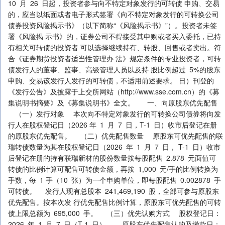
10 月 26 日起，投资者参与向不特定对象发行的可转债 申购、交易
的，应当以纸面或者电子形式签署《向不特定对象发行的可转换公司
债券投资风险揭示书》（以下简称“《风险揭示书》”）。投资者未签
署《风险揭 示书》的，证券公司不得接受其申购或者买入委托，已持
有相关可转债的投资者 可以选择继续持有、转股、回售或者卖出。符
合《证券期货投资者适当性管理办 法》规定条件的专业投资者，可转
债发行人的董事、监事、高级管理人员以及持 股比例超过 5%的股东
申购、交易该发行人发行的可转债，不适用前述要求。 日）刊登的
《发行公告》及披露于上交所网站（http://www.sse.com.cn）的《募
集说明书摘要》及《募集说明书》全文。 一、向原股东优先配售
（一）发行对象 本次向不特定对象发行的可转换公司债券将向发
行人在股权登记日（2026 年 1 月 7 日，T-1 日）收市后登记在册
的原股东优先配售。 （二）优先配售数量 原股东可优先配售的联
瑞转债数量为其在股权登记日（2026 年 1 月 7 日， T-1 日）收市
后登记在册的持有联瑞新材的股份数量按每股配售 2.878 元面值可
转债的比例计算可配售可转债金额，再按 1,000 元/手的比例转换为
手数，每 1 手（10 张）为一个申购单位，即每股配售 0.002878 手
可转债。 发行人现有总股本 241,469,190 股，全部可参与原股东
优先配售。按本次发 行优先配售比例计算，原股东可优先配售的可转
债上限总额为 695,000 手。 （三）优先认购方式 股权登记日：
2026 年 1 月 7 日（T-1 日）。 原股东优先配售认购及缴款日：