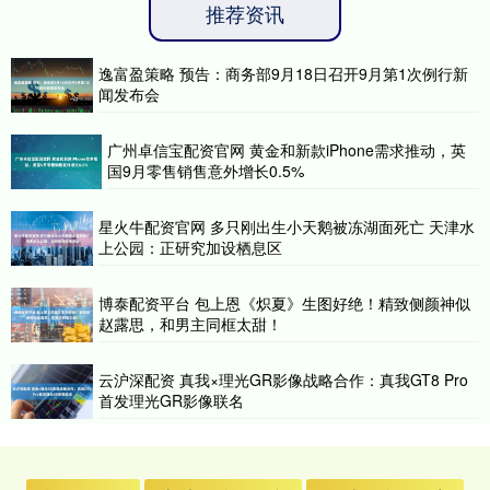
推荐资讯
逸富盈策略 预告：商务部9月18日召开9月第1次例行新
闻发布会
广州卓信宝配资官网 黄金和新款iPhone需求推动，英
国9月零售销售意外增长0.5%
星火牛配资官网 多只刚出生小天鹅被冻湖面死亡 天津水
上公园：正研究加设栖息区
博泰配资平台 包上恩《炽夏》生图好绝！精致侧颜神似
赵露思，和男主同框太甜！
云沪深配资 真我×理光GR影像战略合作：真我GT8 Pro
首发理光GR影像联名