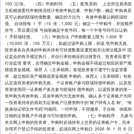
100 元/张。 （四）申购时间 （五）配售原则 上交所交易系统
主机根据委托申购情况统计有效申购总量、申购户数，确定 申购者及
其可认购的联瑞转债数量。确定的方法为： 有效申购量认购联瑞转
债。 自动按每 1 手（10 张，1,000 元）确定一个申购号，并按顺序
排号，而后通过摇 号抽签确定中签号码，每一个中签号码可以认购
1 手联瑞转债。 （六）申购办法 户申购数量上限为 1,000 手
（10,000 张，100 万元），如超过该申购上限，则该 笔申购无效。
投资者各自具体的申购并持有可转债数量应遵照相关法律法规及中 国
证监会的有关规定执行，并自行承担相应的法律责任。投资者应遵守
行业监管 要求，合理确定申购金额，申购金额不得超过相应的资产规
模或资金规模。保荐 人（主承销商）发现投资者不遵守行业监管要
求，超过相应资产规模或资金规模 申购的，保荐人（主承销商）有权
认定该投资者的申购无效。 个证券账户参与联瑞转债申购的，以及投
资者使用同一证券账户多次参与联瑞转 债申购的，以该投资者的第一
笔申购为有效申购，其余申购均为无效申购。确认 多个证券账户为同
一投资者持有的原则为证券账户注册资料中的“账户持有人名 称”、“有
效身份证明文件号码”均相同。一经申报，不得撤单。不合格、休眠和
注销的证券账户不得参与可转债的申购。 （七）申购程序 凡参与
本次网上申购的投资者，申购时必须持有上交所的证券账户卡，尚未
办理开户登记手续的投资者，必须在网上申购日 2026 年 1 月 8 日