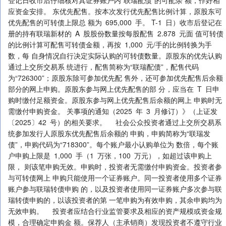
登记日收市后仔细核对其证券账户内“联瑞配债”的可配余 额，作好相
应资金安排。 东优先配售。按本次发行优先配售比例计算，原股东可
优先配售的可转债上限总 额为 695,000 手。 T-1 日）收市后登记在
册的持有联瑞新材的 A 股股份数量按每股配售 2.878 元面 值可转债
的比例计算可配售可转债金额，再按 1,000 元/手的比例转换为手
数，每 自身情况自行决定实际认购的可转债数量。原股东的优先认购
通过上交所交易系 统进行，配售简称为“联瑞配债”，配售代码
为“726300”；原股东除可参加优先配 售外，还可参加优先配售后余额
部分的网上申购。原股东参与网上优先配售的部 分，应当在 T 日申
购时缴付足额资金。原股东参与网上优先配售后余额的网上 申购时无
需缴付申购资金。 关事项的通知（2025 年 3 月修订）》（上证发
〔2025〕42 号）的相关要求。 社会公众投资者通过上交所交易系
统参加发行人原股东优先配售后余额的 申购，申购简称为“联瑞发
债”，申购代码为“718300”。每个账户最小认购单位为 数倍，每个账
户申购上限是 1,000 手（1 万张，100 万元），如超过该申购上
限， 则该笔申购无效。申购时，投资者无需缴付申购资金。投资者参
与可转债网上 申购只能使用一个证券账户。同一投资者使用多个证券
账户参与联瑞转债申购 的，以及投资者使用同一证券账户多次参与联
瑞转债申购的，以该投资者的第 一笔申购为有效申购，其余申购均为
无效申购。 投资者应结合行业监管要求及相应的资产规模或资金规
模，合理确定申购金 额。保荐人（主承销商）发现投资者不遵守行业