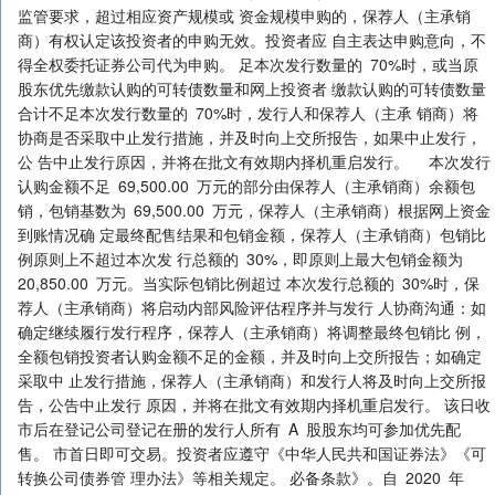
监管要求，超过相应资产规模或 资金规模申购的，保荐人（主承销
商）有权认定该投资者的申购无效。投资者应 自主表达申购意向，不
得全权委托证券公司代为申购。 足本次发行数量的 70%时，或当原
股东优先缴款认购的可转债数量和网上投资者 缴款认购的可转债数量
合计不足本次发行数量的 70%时，发行人和保荐人（主承 销商）将
协商是否采取中止发行措施，并及时向上交所报告，如果中止发行，
公 告中止发行原因，并将在批文有效期内择机重启发行。 本次发行
认购金额不足 69,500.00 万元的部分由保荐人（主承销商）余额包
销，包销基数为 69,500.00 万元，保荐人（主承销商）根据网上资金
到账情况确 定最终配售结果和包销金额，保荐人（主承销商）包销比
例原则上不超过本次发 行总额的 30%，即原则上最大包销金额为
20,850.00 万元。当实际包销比例超过 本次发行总额的 30%时，保
荐人（主承销商）将启动内部风险评估程序并与发行 人协商沟通：如
确定继续履行发行程序，保荐人（主承销商）将调整最终包销比 例，
全额包销投资者认购金额不足的金额，并及时向上交所报告；如确定
采取中 止发行措施，保荐人（主承销商）和发行人将及时向上交所报
告，公告中止发行 原因，并将在批文有效期内择机重启发行。 该日收
市后在登记公司登记在册的发行人所有 A 股股东均可参加优先配
售。 市首日即可交易。投资者应遵守《中华人民共和国证券法》《可
转换公司债券管 理办法》等相关规定。 必备条款》。自 2020 年