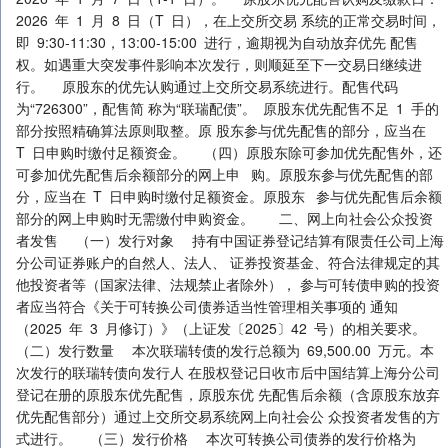
2026 年 1 月 8 日（T 日），在上交所交易 系统的正常交易时间，
即 9:30-11:30，13:00-15:00 进行，逾期视为自动放弃优先 配售
权。如遇重大突发事件影响本次发行，则顺延至下一交易日继续进
行。 原股东的优先认购通过上交所交易系统进行。配售代码
为“726300”，配售简 称为“联瑞配债”。 原股东优先配售不足 1 手的
部分按照精确算法原则取整。原 股东参与优先配售的部分，应当在
T 日申购时缴付足额资金。 （四）原股东除可参加优先配售外，还
可参加优先配售后余额部分的网上申 购。原股东参与优先配售的部
分，应当在 T 日申购时缴付足额资金。原股东 参与优先配售后余额
部分的网上申购时无需缴付申购资金。 二、网上向社会公众投资
者发售 （一）发行对象 持有中国证券登记结算有限责任公司上海
分公司证券账户的自然人、法人、 证券投资基金、符合法律规定的其
他投资者等（国家法律、法规禁止者除外）， 参与可转债申购的投资
者应当符合《关于可转换公司债券适当性管理相关事项的 通知
（2025 年 3 月修订）》（上证发〔2025〕42 号）的相关要求。
（二）发行数量 本次联瑞转债的发行总额为 69,500.00 万元。本
次发行的联瑞转债向发行人 在股权登记日收市后中国结算上海分公司
登记在册的原股东优先配售，原股东优 先配售后余额（含原股东放弃
优先配售部分）通过上交所交易系统网上向社会公 众投资者发售的方
式进行。 （三）发行价格 本次可转换公司债券的发行价格为