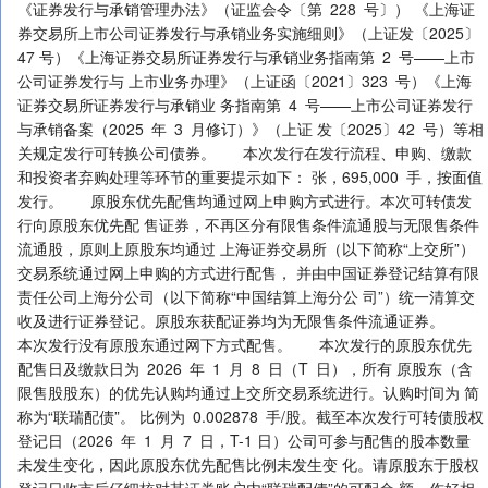
《证券发行与承销管理办法》（证监会令〔第 228 号〕） 《上海证
券交易所上市公司证券发行与承销业务实施细则》（上证发〔2025〕
47 号）《上海证券交易所证券发行与承销业务指南第 2 号——上市
公司证券发行与 上市业务办理》（上证函〔2021〕323 号）《上海
证券交易所证券发行与承销业 务指南第 4 号——上市公司证券发行
与承销备案（2025 年 3 月修订）》（上证 发〔2025〕42 号）等相
关规定发行可转换公司债券。 本次发行在发行流程、申购、缴款
和投资者弃购处理等环节的重要提示如下： 张，695,000 手，按面值
发行。 原股东优先配售均通过网上申购方式进行。本次可转债发
行向原股东优先配 售证券，不再区分有限售条件流通股与无限售条件
流通股，原则上原股东均通过 上海证券交易所（以下简称“上交所”）
交易系统通过网上申购的方式进行配售， 并由中国证券登记结算有限
责任公司上海分公司（以下简称“中国结算上海分公 司”）统一清算交
收及进行证券登记。原股东获配证券均为无限售条件流通证券。
本次发行没有原股东通过网下方式配售。 本次发行的原股东优先
配售日及缴款日为 2026 年 1 月 8 日（T 日），所有 原股东（含
限售股股东）的优先认购均通过上交所交易系统进行。认购时间为 简
称为“联瑞配债”。 比例为 0.002878 手/股。截至本次发行可转债股权
登记日（2026 年 1 月 7 日，T-1 日）公司可参与配售的股本数量
未发生变化，因此原股东优先配售比例未发生变 化。请原股东于股权