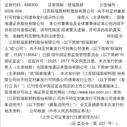
证券代码：688300 证券简称：联瑞新材 公告编号：
2026-004 江苏联瑞新材料股份有限公司 向不特定对象发
行可转换公司债券发行提示性公告 保荐人（主承销商）：国泰
海通证券股份有限公司 本公司董事会及全体董事保证本公告内容不
存在任何虚假记载、误导性陈述 或者重大遗漏，并对其内容的真实
性、准确性和完整性承担法律责任。 特别提示
江苏联瑞新材料股份有限公司（以下简称“联瑞新材”、 “发行
人”或“公司”） 向不特定对象发行可转换公司债券（以下简称“联瑞转
债”，代码“118064”）已获 得中国证券监督管理委员会（以下简称“中
国证监会”） 证监许可〔2025〕2577 号文同意注册。本次发行的保
荐人（主承销商）为国泰海通证券股份有限公司（以 下简称“保荐人
（主承销商）”或“国泰海通”）。本次发行的《江苏联瑞新材料股 份有
限公司向不特定对象发行可转换公司债券发行公告》（以下简称“《发
行公 告》”）已刊登在中国证监会指定的上市公司信息披露媒体上。
投资者亦可在上 海证券交易所网站（http://www.sse.com.cn）查询
《江苏联瑞新材料股份有限公 司向不特定对象发行可转换公司债券募
集说明书》（以下简称“《募集说明书》”） 全文及摘要等本次发行的
相关资料。 公司根据《中华人民共和国证券法》
《上市公司证券发行注册管理办法》
（证 监会令〔第 227 号〕）