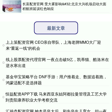
长富配资官网 受大雾影响&#32;北京大兴机场启动大面
积航班延误红色响应
最新文章
上上策配资官网 CEO亲自带队，上海老牌MMO大厂迎
来“重返一线”的机会
线上股票配资代理官网 一夜点击破5亿，凯蒂猫、酷洛米在
逆水寒出道
基金华宝策略平台 DNF手游：用户推着走、数据追着跑，
鸿蒙适配不是选择题
恒益配资APP下载 马来西亚东姑阿都拉曼管理及工艺大学
到贵阳康养职业大学考察交流
汇操盘配资官网 她本是皇太后，和先皇生儿育女，却一夜