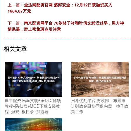
上一篇：
全达网配资官网 盛邦安全：12月12日获融资买入
1684.87万元
下一篇：
南京配资网平台 78岁林子祥和叶倩文武汉过早，男方神
情呆滞，脖上密集斑点引注意
相关文章
世牛配资 Epic文明6全DLC解锁
日斗优配平台 财政部：布置推
教程+防扫盘+MOD下载安装教
进财政金融协同促内需一揽子政
程_游戏_根目录_加速器
策工作