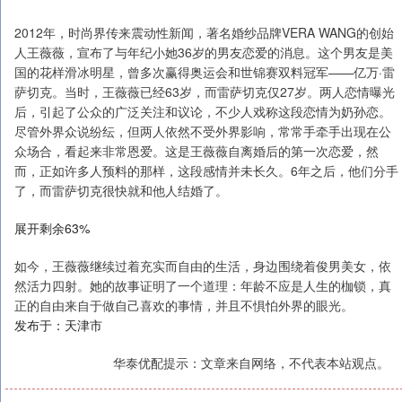
2012年，时尚界传来震动性新闻，著名婚纱品牌VERA WANG的创始
人王薇薇，宣布了与年纪小她36岁的男友恋爱的消息。这个男友是美
国的花样滑冰明星，曾多次赢得奥运会和世锦赛双料冠军——亿万·雷
萨切克。当时，王薇薇已经63岁，而雷萨切克仅27岁。两人恋情曝光
后，引起了公众的广泛关注和议论，不少人戏称这段恋情为奶孙恋。
尽管外界众说纷纭，但两人依然不受外界影响，常常手牵手出现在公
众场合，看起来非常恩爱。这是王薇薇自离婚后的第一次恋爱，然
而，正如许多人预料的那样，这段感情并未长久。6年之后，他们分手
了，而雷萨切克很快就和他人结婚了。
展开剩余63%
如今，王薇薇继续过着充实而自由的生活，身边围绕着俊男美女，依
然活力四射。她的故事证明了一个道理：年龄不应是人生的枷锁，真
正的自由来自于做自己喜欢的事情，并且不惧怕外界的眼光。
发布于：天津市
华泰优配提示：文章来自网络，不代表本站观点。