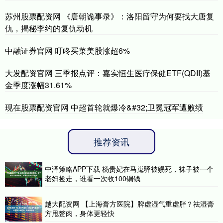
苏州股票配资网 《唐朝诡事录》：洛阳留守为何要找大唐复
仇，揭秘李约的复仇动机
中融证券官网 叮咚买菜美股涨超6%
大发配资官网 三季报点评：嘉实恒生医疗保健ETF(QDII)基
金季度涨幅31.61%
现在股票配资官网 中超首轮就爆冷&#32;卫冕冠军遭败绩
推荐资讯
中泽策略APP下载 杨贵妃在马嵬驿被赐死，袜子被一个
老妇捡走，谁看一次收100铜钱
越大配资网 【上海膏方医院】脾虚湿气重虚胖？祛湿膏
方甩赘肉，身体更轻快