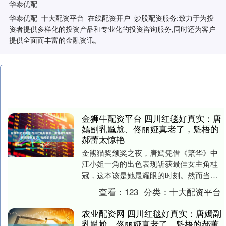
华泰优配
华泰优配_十大配资平台_在线配资开户_炒股配资服务:致力于为投
资者提供多样化的投资产品和专业化的投资咨询服务,同时还为客户
提供全面而丰富的金融资讯。
金狮牛配资平台 四川红毯好真实：唐
嫣副乳尴尬、佟丽娅真老了，魁梧的
郝蕾太惊艳
金熊猫奖颁奖之夜，唐嫣凭借《繁华》中
汪小姐一角的出色表现斩获最佳女主角桂
冠，这本该是她最耀眼的时刻。然而当晚
她的第二套渐变亮片美人鱼礼服却意外成
查看：
123
分类：
十大配资平台
为焦点——过紧的....
农业配资网 四川红毯好真实：唐嫣副
乳尴尬、佟丽娅真老了，魁梧的郝蕾