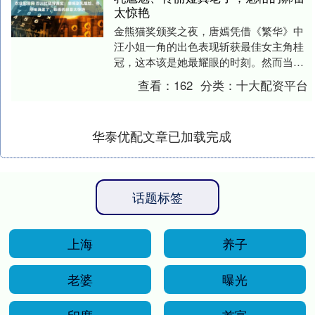
太惊艳
金熊猫奖颁奖之夜，唐嫣凭借《繁华》中
汪小姐一角的出色表现斩获最佳女主角桂
冠，这本该是她最耀眼的时刻。然而当晚
她的第二套渐变亮片美人鱼礼服却意外成
查看：
162
分类：
十大配资平台
为焦点——过紧的....
华泰优配文章已加载完成
话题标签
上海
养子
老婆
曝光