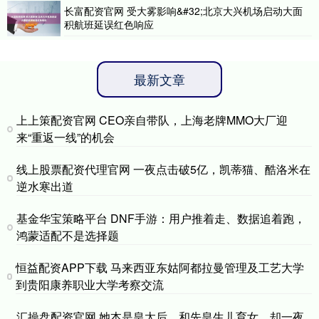
长富配资官网 受大雾影响&#32;北京大兴机场启动大面
积航班延误红色响应
最新文章
上上策配资官网 CEO亲自带队，上海老牌MMO大厂迎
来“重返一线”的机会
线上股票配资代理官网 一夜点击破5亿，凯蒂猫、酷洛米在
逆水寒出道
基金华宝策略平台 DNF手游：用户推着走、数据追着跑，
鸿蒙适配不是选择题
恒益配资APP下载 马来西亚东姑阿都拉曼管理及工艺大学
到贵阳康养职业大学考察交流
汇操盘配资官网 她本是皇太后，和先皇生儿育女，却一夜