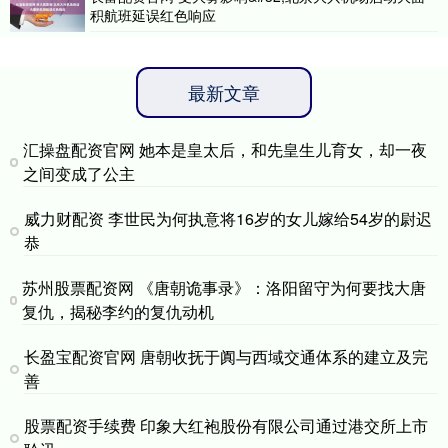
积航班延误红色响应
最新文章
汇操盘配资官网 她本是皇太后，和先皇生儿育女，却一夜
之间变成了公主
威力财配资 李世民为何执意将16岁的女儿嫁给54岁的尉迟
恭
苏州股票配资网 《唐朝诡事录》：洛阳留守为何要找大唐
复仇，揭秘李约的复仇动机
长盈宝配资官网 唐朝收抚于阗与西域交通体系的建立及完
善
股票配资手续费 印象大红袍股份有限公司通过港交所上市