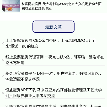
长富配资官网 受大雾影响&#32;北京大兴机场启动大面
积航班延误红色响应
最新文章
上上策配资官网 CEO亲自带队，上海老牌MMO大厂迎
来“重返一线”的机会
线上股票配资代理官网 一夜点击破5亿，凯蒂猫、酷洛米在
逆水寒出道
基金华宝策略平台 DNF手游：用户推着走、数据追着跑，
鸿蒙适配不是选择题
恒益配资APP下载 马来西亚东姑阿都拉曼管理及工艺大学
到贵阳康养职业大学考察交流
汇操盘配资官网 她本是皇太后，和先皇生儿育女，却一夜