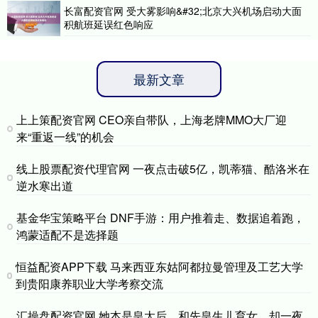
长富配资官网 受大雾影响&#32;北京大兴机场启动大面
积航班延误红色响应
最新文章
上上策配资官网 CEO亲自带队，上海老牌MMO大厂迎
来“重返一线”的机会
线上股票配资代理官网 一夜点击破5亿，凯蒂猫、酷洛米在
逆水寒出道
基金华宝策略平台 DNF手游：用户推着走、数据追着跑，
鸿蒙适配不是选择题
恒益配资APP下载 马来西亚东姑阿都拉曼管理及工艺大学
到贵阳康养职业大学考察交流
汇操盘配资官网 她本是皇太后，和先皇生儿育女，却一夜