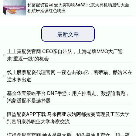
长富配资官网 受大雾影响&#32;北京大兴机场启动大面
积航班延误红色响应
最新文章
上上策配资官网 CEO亲自带队，上海老牌MMO大厂迎
来“重返一线”的机会
线上股票配资代理官网 一夜点击破5亿，凯蒂猫、酷洛米在
逆水寒出道
基金华宝策略平台 DNF手游：用户推着走、数据追着跑，
鸿蒙适配不是选择题
恒益配资APP下载 马来西亚东姑阿都拉曼管理及工艺大学
到贵阳康养职业大学考察交流
汇操盘配资官网 她本是皇太后，和先皇生儿育女，却一夜