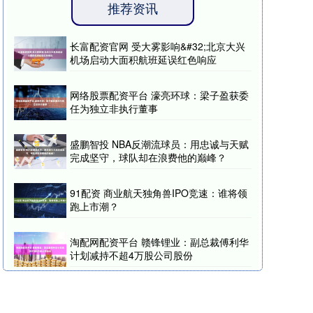
推荐资讯
长富配资官网 受大雾影响&#32;北京大兴
机场启动大面积航班延误红色响应
网络股票配资平台 濠亮环球：梁子盈获委
任为独立非执行董事
盛鹏智投 NBA反潮流球员：用忠诚与天赋
完成坚守，球队却在浪费他的巅峰？
91配资 商业航天独角兽IPO竞速：谁将领
跑上市潮？
淘配网配资平台 赣锋锂业：副总裁傅利华
计划减持不超4万股公司股份