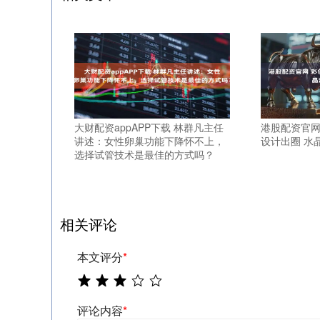
大财配资appAPP下载 林群凡主任
港股配资官网
讲述：女性卵巢功能下降怀不上，
设计出圈 水
选择试管技术是最佳的方式吗？
相关评论
本文评分
*
评论内容
*