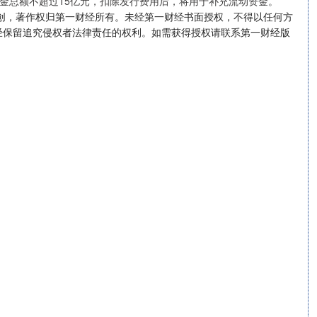
金总额不超过15亿元，扣除发行费用后，将用于补充流动资金。
创，著作权归第一财经所有。未经第一财经书面授权，不得以任何方
经保留追究侵权者法律责任的权利。如需获得授权请联系第一财经版