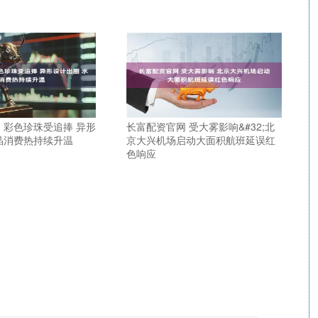
 彩色珍珠受追捧 异形
长富配资官网 受大雾影响&#32;北
晶消费热持续升温
京大兴机场启动大面积航班延误红
色响应