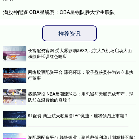
淘股神配资 CBA星锐赛：CBA星锐队胜大学生联队
推荐资讯
长富配资官网 受大雾影响&#32;北京大兴机场启动大面
积航班延误红色响应
网络股票配资平台 濠亮环球：梁子盈获委任为独立非执
行董事
盛鹏智投 NBA反潮流球员：用忠诚与天赋完成坚守，球
队却在浪费他的巅峰？
91配资 商业航天独角兽IPO竞速：谁将领跑上市潮？
淘配网配资平台 赣锋锂业：副总裁傅利华计划减持不超4