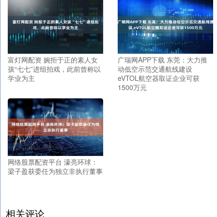
富灯网配资 婉拒于正的素人女
广瑞网APP下载 东莞：大力推
孩“七七”进组拍戏，此前曾称以
动低空示范交通航线建设
学业为主
eVTOL航空器取证企业可获
1500万元
网络股票配资平台 濠亮环球：
梁子盈获委任为独立非执行董事
相关评论