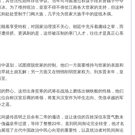
权，其合法性始终存在争议。当年司马懿通过权谋手段从曹魏手中夺
薄冰。为了维持统治，皇室不得不倚仗江南各大世家的支持，但这种
实则处处受制于门阀大族，几乎沦为世家大族手中的提线木偶。
只顾着享受特权，对国家治理漠不关心。朝廷中充斥着庸碌之辈，而
屡遭排挤。更讽刺的是，这些被压制的寒门人才，往往才是真正心系
暗中谋划，试图摆脱世家的控制。他们一方面要维持与世家的表面和
能早就土崩瓦解；另一方面又在悄悄削弱世家权力。到东晋末年，皇
而至。
同的野心。这些出身贫寒的武将在战场上磨练出钢铁般的性格，他们
这位自称汉室后裔的将领，将复兴汉室作为毕生志向。凭借卓越的军
步之遥。
民间盛传昌明之后余有二帝的谶语，这让迷信的百姓深信东晋气数未
傀儡皇帝过渡，等待了整整22年。直到民间舆论完全转变，他才名
动展现了古代中国政治中民心向背的重要性，以及统治者对民间舆论