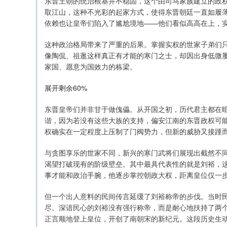
东晋王朝的统治根基并不稳固，这个由司马家族建立的政
取江山，这种不光彩的起家方式，使得东晋朝廷一直如履
依赖也让皇帝们陷入了尴尬境地——他们看似高高在上，
这种政治格局带来了严重的后果。掌握实权的世家子弟们
像陶侃、祖逖这样真正有才能的寒门之士，却因出身低微
家国、愿意为国效力的栋梁。
展开剩余60%
东晋皇帝们并非甘于做傀儡。从开国之初，历代君主都在
谐，因为若没有这些大族的支持，偏安江南的东晋政权可
权确实在一定程度上压制了门阀势力，但新的威胁又接踵
与贪图享乐的世家不同，新兴的寒门武将们展现出截然不
渴望打破现有的阶级壁垒。其中最具代表性的就是刘裕，
事才能和政治手腕，他逐步掌控朝政大权，距离皇位仅一
但一个出人意料的民间传言延缓了刘裕称帝的步伐。当时
尽。深谙民心的刘裕没有强行称帝，而是耐心地扶持了两个
正言顺地登上皇位，开创了南朝宋的新纪元。这段历史生