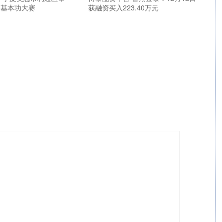
师基本功大赛
获融资买入223.40万元