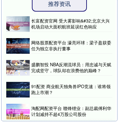
推荐资讯
长富配资官网 受大雾影响&#32;北京大兴
机场启动大面积航班延误红色响应
网络股票配资平台 濠亮环球：梁子盈获委
任为独立非执行董事
盛鹏智投 NBA反潮流球员：用忠诚与天赋
完成坚守，球队却在浪费他的巅峰？
91配资 商业航天独角兽IPO竞速：谁将领
跑上市潮？
淘配网配资平台 赣锋锂业：副总裁傅利华
计划减持不超4万股公司股份