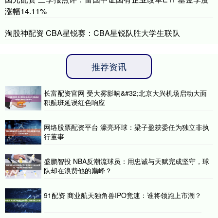
涨幅14.11%
淘股神配资 CBA星锐赛：CBA星锐队胜大学生联队
推荐资讯
长富配资官网 受大雾影响&#32;北京大兴机场启动大面
积航班延误红色响应
网络股票配资平台 濠亮环球：梁子盈获委任为独立非执
行董事
盛鹏智投 NBA反潮流球员：用忠诚与天赋完成坚守，球
队却在浪费他的巅峰？
91配资 商业航天独角兽IPO竞速：谁将领跑上市潮？