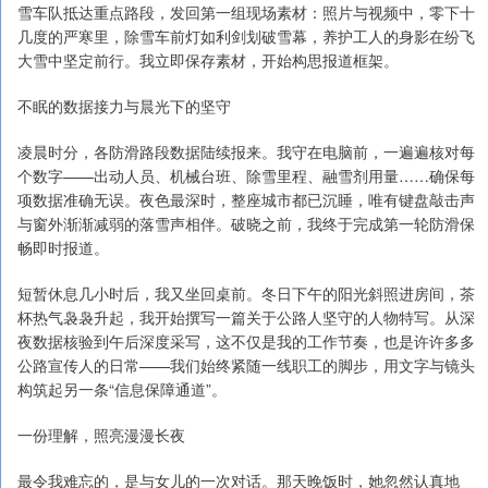
雪车队抵达重点路段，发回第一组现场素材：照片与视频中，零下十
几度的严寒里，除雪车前灯如利剑划破雪幕，养护工人的身影在纷飞
大雪中坚定前行。我立即保存素材，开始构思报道框架。
不眠的数据接力与晨光下的坚守
凌晨时分，各防滑路段数据陆续报来。我守在电脑前，一遍遍核对每
个数字——出动人员、机械台班、除雪里程、融雪剂用量……确保每
项数据准确无误。夜色最深时，整座城市都已沉睡，唯有键盘敲击声
与窗外渐渐减弱的落雪声相伴。破晓之前，我终于完成第一轮防滑保
畅即时报道。
短暂休息几小时后，我又坐回桌前。冬日下午的阳光斜照进房间，茶
杯热气袅袅升起，我开始撰写一篇关于公路人坚守的人物特写。从深
夜数据核验到午后深度采写，这不仅是我的工作节奏，也是许许多多
公路宣传人的日常——我们始终紧随一线职工的脚步，用文字与镜头
构筑起另一条“信息保障通道”。
一份理解，照亮漫漫长夜
最令我难忘的，是与女儿的一次对话。那天晚饭时，她忽然认真地