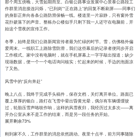
那个周五傍晚，大雪如期而至。白银公路事业发展中心景泰公路段工
作群里消息接连闪烁，“已到岗”“正在路上”的回复不断刷屏——同事们
的身影正奔向各条公路防滑保畅一线。楼道里一片寂静，只有窗外雪
花扑簌落下的声音。整栋办公楼似乎只剩下我一人还守在电脑前，开
始这个雪夜的宣传工作。
冬季，始终是我们公路新闻宣传者最为忙碌的时节。雪，仿佛格外偏
爱周末。一线职工上路除雪防滑，我们这些幕后的记录者便同步开启
工作模式。家中没有电脑时，就在手机屏幕上一字字敲出报道；缺少
现场数据，便一个一个电话询问核实；忙起来的时候，手边的泡面凉
了又热。
风雪中的“反向奔赴”
晚上八点，我终于完成手头稿件，保存文档，关灯离开单位。路面已
覆上厚厚的银白，路灯在飞雪中晕出昏黄光晕，偶尔有车辆缓缓驶
过，轮胎压雪声咯吱作响，这样的风雪夜归，我经历过太多次——离
开办公室从来不是工作的结束，而是另一段任务的开始。
展开剩余73%
刚到家不久，工作群里的消息依然跳动。夜里十点半，前方同事随除