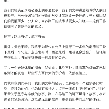
我们的镜头记录着公路上的春夏秋冬，我们的文字讲述着养护人的日
夜坚守。当公众因我们的报道而对交通管制多一分理解，当司机因我
们的提醒而多一分安全，当养路工的故事被更多人知晓——这份工作
便拥有了超越辛苦的意义。
尾声：路上有灯，笔下有光
窗外，天色渐暗。我终于为那位在公路上坚守二十多年的老养路工敲
下最后一个句点。点击发布时，西边最后一缕暮色穿过窗户，轻轻落
在键盘上，将回车键映成一抹温暖的金色。
又是一个未能休息的周末。我知道，此刻窗外，除雪车的灯光定已划
破渐浓的夜色，那些平凡而伟大的守护者，依然在路上。
而我和我的同事们，我们的文字与镜头，也将在每一个被需要的时
刻，继续为他们、也为所有出行人，点亮一盏名叫“理解”的灯，讲述
那些关于坚守与奉献的故事。路，在养路工的脚下延伸；故事，在宣
传者的笔尖流淌。这既是无言的陪伴，更是我们共同庄严的使命。