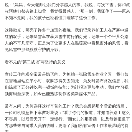
说：“妈妈，今天老师让我们分享感人的事。我说，每次下雪，你和叔
叔阿姨们都去路上扫雪，我觉得最感人。”那一刻，我怔住了——原来
不知不觉间，我的孩子已经看懂并理解了这份工作。
这缕微光，照亮了许多个加班的夜晚。我们记录养护工人在严寒中通
红的双手，记录除雪车在暴风雪中前行的灯光，记录一个个平凡公路
人的不平凡坚守，正是为了让更多人在温暖家中看见窗外的风雪，看
见风雪中那些默默守护的身影。
看不见的“第二战场”与坚持的意义
宣传工作的艰辛常常是隐形的。为抓拍一张除雪车作业全景，我们曾
在雪地里站立半小时，双脚冻得失去知觉；为及时发布路况信息，我
们练就了五分钟吃完一顿饭的技能；为让报道更加生动，我们学习视
频剪辑至深夜，如今已能熟练制作各类新媒体产品。
常有人问，为何选择这样辛苦的工作？我总会想起那个雪后的清晨，
一位司机特意摇下车窗对我说：“看了你们的报道，才知道养路工这么
不容易，以后雪天开车一定慢行。”而女儿的那番话，以及每篇报道下
方那些来自司乘人员的致谢，更给了我们所有宣传工作者最温暖的答
案。