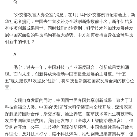
Q
“外交部发言人办公室”消息，在1月14日外交部例行记者会上，新
华社记者提问：中国去年首次跻身全球创新指数前十名，新年伊始又
有多项创新成果问世。同时我们也注意到，科学技术的加速发展使发
展中国家面临的科技鸿沟有拉大趋势。中方如何看待自身在全球科技
创新中的作用？
A
毛宁：过去一年，中国科技与产业深度融合，创新成果竞相涌
现。面向未来，创新将成为推动中国高质量发展的主引擎。“十五
五”规划建议61次提及“创新”，将科技创新摆在国家发展全局的核心位
置。
实现自身发展的同时，中国同世界各国共享创新成果，致力于让
科技造福全人类。中国的“天眼”等大科学装置向全球开放，深海深空
探测坚持国际合作，杂交水稻、渔业养殖、菌草技术等民生科技帮助
发展中国家摆脱贫困。我们还发布了《全球人工智能治理倡议》，倡
导构建开放、公平、非歧视的国际创新环境。中国将继续秉持开放合
作理念，反对技术壁垒，缩小科技鸿沟，推动创新成果普惠共享，促