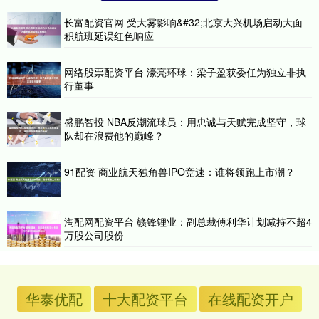
长富配资官网 受大雾影响&#32;北京大兴机场启动大面
积航班延误红色响应
网络股票配资平台 濠亮环球：梁子盈获委任为独立非执
行董事
盛鹏智投 NBA反潮流球员：用忠诚与天赋完成坚守，球
队却在浪费他的巅峰？
91配资 商业航天独角兽IPO竞速：谁将领跑上市潮？
淘配网配资平台 赣锋锂业：副总裁傅利华计划减持不超4
万股公司股份
华泰优配
十大配资平台
在线配资开户