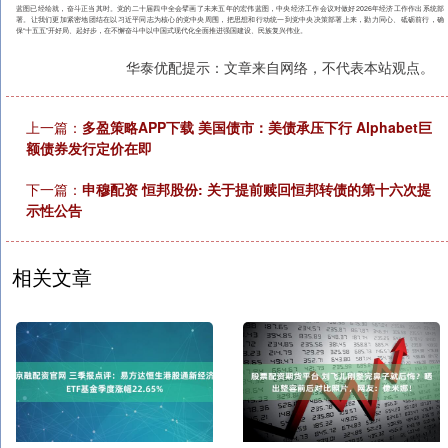
蓝图已经绘就，奋斗正当其时。党的二十届四中全会擘画了未来五年的宏伟蓝图，中央经济工作会议对做好2026年经济工作作出系统部
署。让我们更加紧密地团结在以习近平同志为核心的党中央周围，把思想和行动统一到党中央决策部署上来，勠力同心、砥砺前行，确
保“十五五”开好局、起好步，在不懈奋斗中以中国式现代化全面推进强国建设、民族复兴伟业。
华泰优配提示：文章来自网络，不代表本站观点。
上一篇：
多盈策略APP下载 美国债市：美债承压下行 Alphabet巨
额债券发行定价在即
下一篇：
申穆配资 恒邦股份: 关于提前赎回恒邦转债的第十六次提
示性公告
相关文章