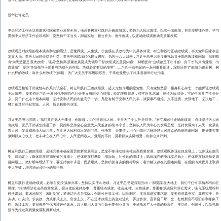
新华社评论员
中央经济工作会议着眼党和国家事业发展全局，强调要树立和践行正确政绩观，坚持为人民出政绩、以实干出政绩，自觉按规律办事。学习
贯彻中央经济工作会议精神，要坚持干字当头，脚踏实地、担当作为、善作善成，以正确政绩观推动高质量发展。
政绩观是对政绩的根本观点和总的看法，是世界观、人生观、价值观在从政行为中的具体体现。树立和践行正确政绩观，事关党和国家事业
发展大局、事关人民群众切身利益、事关中国式现代化建设进程。党的十八大以来，习近平总书记高度重视领导干部的政绩观问题，深刻指
出“为民造福是最大政绩”，强调“坚持高质量发展要成为领导干部政绩观的重要内容”，鲜明提出“业绩都是干出来的，真干才能真出业绩、出
真业绩”，要求“各级领导干部要有功成不必在我、功成必定有我的境界”……习近平总书记的一系列重要论述，深刻回答了“政绩为谁而树、树
什么样的政绩、靠什么树政绩”的问题，为广大党员干部履职尽责、干事创业提供了根本遵循和行动指南。
政绩观是检验干部党性与作风的试金石。树立和践行正确政绩观，起决定性作用的是党性。只有党性坚强、摒弃私心杂念，才能保证政绩观
不出偏差。要坚持用习近平新时代中国特色社会主义思想凝心铸魂，坚定理想信念，铸牢对党忠诚，厚植为民情怀，牢记中国共产党是什
么、要干什么这个根本问题，坚持党和人民的利益高于一切。凡是有利于党和人民的事，就要事不避难、义不逃责，大胆地干、坚决地干，
努力创造经得起实践、人民、历史检验的业绩。
习近平总书记强调：“我们共产党人干事业、创政绩，为的是造福人民，不是为了个人升迁得失。”树立和践行正确政绩观，必须坚持为人民
出政绩。党员干部谋划推进工作，要始终坚持全心全意为人民服务的根本宗旨，坚持以人民为中心的发展思想，坚持发展为了人民、发展依
靠人民、发展成果由人民共享，自觉从人民利益出发想问题、作决策、办事情，用心用情用力解决好人民群众的急难愁盼问题，把好事实事
做到群众心坎上，把丰碑立在人民心中。人民是阅卷人。业绩好不好，要看群众实际感受，由群众来评判。
树立和践行正确政绩观，必须完整准确全面贯彻新发展理念，坚定不移推动经济社会高质量发展。政绩观既体现在抓发展上，也体现在惠民
生、保稳定上；既体现在即期见效的显绩上，也体现在打基础、增后劲、利长远的潜绩上；既体现在解决现实矛盾上，也体现在解决历史遗
留问题上。做好明年经济工作，要坚持稳中求进、提质增效，坚持积极务实的目标导向，着力解决存在的困难问题，在质的有效提升上取得
更大突破，增强居民和企业的获得感。
树立和践行正确政绩观，必须自觉按规律办事，坚持以实干出政绩。习近平总书记深刻指出：“脚要踩在大地上。我们干任何事情都有内在
规律。”推动经济社会高质量发展，要自觉按规律办事，尊重经济规律、社会规律、自然规律，尊重客观实际和群众需求，强化系统思维和
科学谋划。要因地制宜、因时制宜，紧密结合各自实际，创造性开展工作。因地制宜，本质就是实事求是。要坚持求真务实、真抓实干，务
实功、出实招、求实效，力戒形式主义、官僚主义，不在追求政绩上搞急功近利、弄虚作假、盲目蛮干那一套，杜绝新官不理旧账和形象工
程、政绩工程。要完善差异化考核评价体系，以正确用人导向引领干事创业导向，更好激发广大干部的积极性、主动性、创造性，以新气象
新作为推动高质量发展取得新成效。