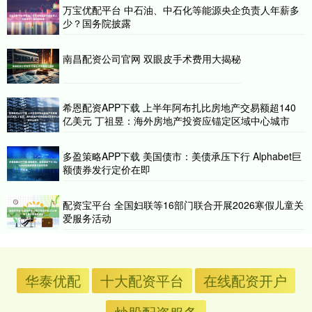
万宝优配平台 中石油、中石化等能源央企负责人年薪多
少？国务院披露
南昌配资公司官网 双眼皮手术费用大揭秘
希恩配资APP下载 上半年阿布扎比房地产交易额超140
亿美元 丁祖昱：海外房地产投资应锚定区域中心城市
多盈策略APP下载 美国债市：美债承压下行 Alphabet巨
额债券发行定价在即
配资宝平台 全国妇联等16部门联合开展2026寒假儿童关
爱服务活动
华泰优配
十大配资平台
在线配资开户