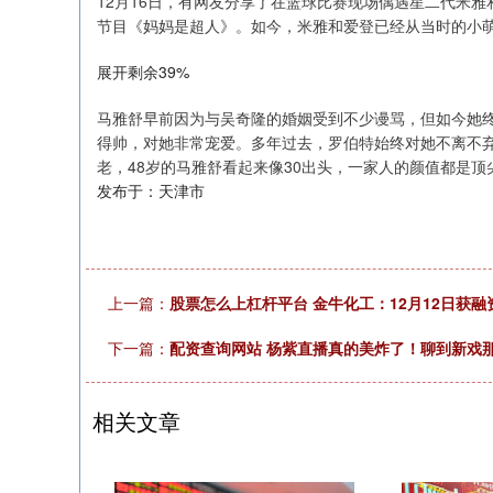
12月16日，有网友分享了在篮球比赛现场偶遇星二代米
节目《妈妈是超人》。如今，米雅和爱登已经从当时的小
展开剩余39%
马雅舒早前因为与吴奇隆的婚姻受到不少谩骂，但如今她
得帅，对她非常宠爱。多年过去，罗伯特始终对她不离不
老，48岁的马雅舒看起来像30出头，一家人的颜值都是
发布于：天津市
上一篇：
股票怎么上杠杆平台 金牛化工：12月12日获融资
下一篇：
配资查询网站 杨紫直播真的美炸了！聊到新戏那
相关文章