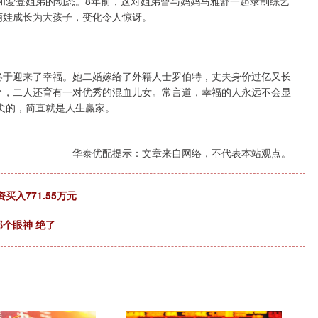
雅和爱登姐弟的动态。8年前，这对姐弟曾与妈妈马雅舒一起录制综艺
萌娃成长为大孩子，变化令人惊讶。
终于迎来了幸福。她二婚嫁给了外籍人士罗伯特，丈夫身价过亿又长
弃，二人还育有一对优秀的混血儿女。常言道，幸福的人永远不会显
顶尖的，简直就是人生赢家。
华泰优配提示：文章来自网络，不代表本站观点。
买入771.55万元
个眼神 绝了