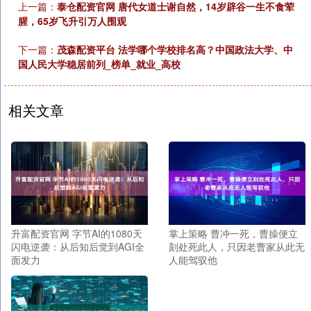
上一篇：
泰仓配资官网 唐代女道士谢自然，14岁辟谷一生不食荤
腥，65岁飞升引万人围观
下一篇：
茂森配资平台 法学哪个学校排名高？中国政法大学、中
国人民大学稳居前列_榜单_就业_高校
相关文章
升富配资官网 字节AI的1080天
掌上策略 曹冲一死，曹操便立
闪电逆袭：从后知后觉到AGI全
刻处死此人，只因老曹家从此无
面发力
人能驾驭他