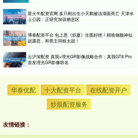
星火牛配资官网 多只刚出生小天鹅被冻湖面死亡 天津水
上公园：正研究加设栖息区
博泰配资平台 包上恩《炽夏》生图好绝！精致侧颜神似
赵露思，和男主同框太甜！
云沪深配资 真我×理光GR影像战略合作：真我GT8 Pro
首发理光GR影像联名
华泰优配
十大配资平台
在线配资开户
炒股配资服务
友情链接：