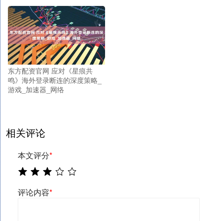
东方配资官网 应对《星痕共
鸣》海外登录断连的深度策略_
游戏_加速器_网络
相关评论
本文评分
*
评论内容
*