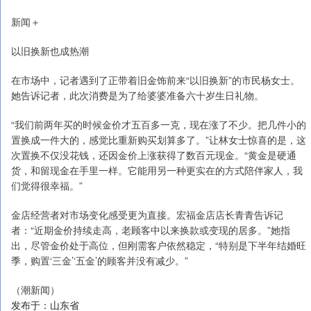
新闻＋
以旧换新也成热潮
在市场中，记者遇到了正带着旧金饰前来“以旧换新”的市民杨女士。
她告诉记者，此次消费是为了给婆婆准备六十岁生日礼物。
“我们前两年买的时候金价才五百多一克，现在涨了不少。把几件小的
置换成一件大的，感觉比重新购买划算多了。”让林女士惊喜的是，这
次置换不仅没花钱，还因金价上涨获得了数百元现金。“黄金是硬通
货，和留现金在手里一样。它能用另一种更实在的方式陪伴家人，我
们觉得很幸福。”
金店经营者对市场变化感受更为直接。宏福金店店长青青告诉记
者：“近期金价持续走高，老顾客中以来换款或变现的居多。”她指
出，尽管金价处于高位，但刚需客户依然稳定，“特别是下半年结婚旺
季，购置‘三金’‘五金’的顾客并没有减少。”
（潮新闻）
发布于：山东省