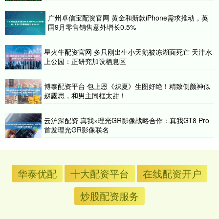
广州卓信宝配资官网 黄金和新款iPhone需求推动，英
国9月零售销售意外增长0.5%
星火牛配资官网 多只刚出生小天鹅被冻湖面死亡 天津水
上公园：正研究加设栖息区
博泰配资平台 包上恩《炽夏》生图好绝！精致侧颜神似
赵露思，和男主同框太甜！
云沪深配资 真我×理光GR影像战略合作：真我GT8 Pro
首发理光GR影像联名
华泰优配
十大配资平台
在线配资开户
炒股配资服务