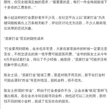
限性，但完全能满足她的需求：“最重要的是，每打一件金饰就能省下
十多倍的工费差价。”
像小赵这样的打金爱好者并不少见，在社交平台上以“居家打金”为关
键词能检索出上万条相关帖子，评论区讨论尤为活跃，不少人都表现
出浓厚的尝试兴趣。
“居家打金”背后的隐性成本
“打金要用到喷枪，金水也非常烫，大家在家里操作的时候一定要注意
安全，不然交进去的第一笔学费可能是医药费。”金华的陈女士从今年
4月开始试着打金，得出了不少经验，她觉得，“居家打金”可能并没有
想象中那么美好。
陈女士说，“居家打金”能省工费，那是对熟手而言的，新手在打金时
可能会遇到“炸金”等意外情况，损耗金料，得不偿失。
陈女士所谓的“炸金”，即由于打金者操作不当，让金水像“铁花”那样飞
溅出模具。若在金水冷却后能寻回金料，倒也还可以二次利用，那些
找不回的细小金料，就成了实实在在的损失。