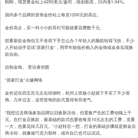
刚刚，现货黄金站上4250美元/盎司，续创新高，日内涨1.04%。
国内多个品牌的首饰金价站上每克1200元的高位。
金价高企，买一对小小的耳钉可能就要花费数千元。
想要新款金饰但又不舍得下手怎么办？年轻人的脑筋转得飞快，不少
人开始动手尝试“居家打金”，用早年较低价购入的金饰或金条实现换
款自由。
自制金饰。 受访者供图
“居家打金”火爆网络
金价还在四五百元左右徘徊时，杭州上班族小赵就下手买了不少首
饰。几年过去，这些首饰的款式显得有些老气。
“我想过去商场参加品牌以旧换新活动，但置换产生的工费动辄上千
元。在打金店换款，最基础的款式也要收每克10元左右的工费，克重
一大，也要花掉几百元。”小赵转念一想，打金的基础步骤就是熔金后
再冷却，就像做巧克力那样，或许自己也可以试试。