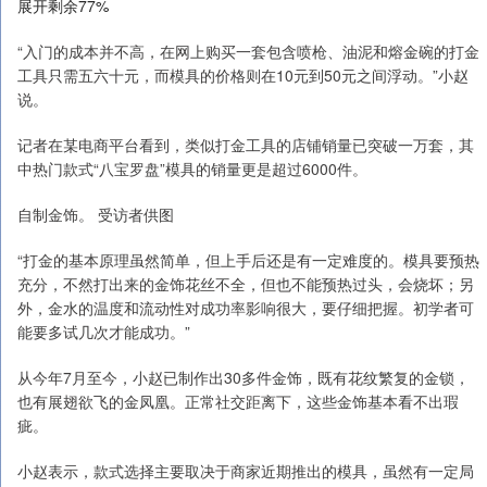
展开剩余77%
“入门的成本并不高，在网上购买一套包含喷枪、油泥和熔金碗的打金
工具只需五六十元，而模具的价格则在10元到50元之间浮动。”小赵
说。
记者在某电商平台看到，类似打金工具的店铺销量已突破一万套，其
中热门款式“八宝罗盘”模具的销量更是超过6000件。
自制金饰。 受访者供图
“打金的基本原理虽然简单，但上手后还是有一定难度的。模具要预热
充分，不然打出来的金饰花丝不全，但也不能预热过头，会烧坏；另
外，金水的温度和流动性对成功率影响很大，要仔细把握。初学者可
能要多试几次才能成功。”
从今年7月至今，小赵已制作出30多件金饰，既有花纹繁复的金锁，
也有展翅欲飞的金凤凰。正常社交距离下，这些金饰基本看不出瑕
疵。
小赵表示，款式选择主要取决于商家近期推出的模具，虽然有一定局