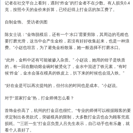
记者在社交平台上看到，遇到“炸金”的打金者不在少数。有人损失0.4
克，按照今天的金价来折算，已经赶得上打金店的加工费了。
自制金饰。 受访者供图
陈女士说：“金饰脱模后，还有一个‘水口’需要剪除，其周边的毛糙也
要打磨光滑，这当中会产生金粉，若没有好好收集起来，也是一种浪
费。”小赵也坦言，为了避免金粉散落，她一般选择不打磨水口。
“此外，金料中还有可能被掺入杂质。” 小赵说，她用的钳子是铁质
的，有一回在翻动熔金碗时被烫化了，金水中混进了铁元素，“有时
候‘炸金’，金水会落在模具的铁皮上，扒下来的时候也会混入铁。”
“好在金是可以再次提纯的，但付出的时间也是成本。”小赵说。
对于“居家打金”热，打金师傅怎么看？
首饰金价高了，杭州的打金店也很忙。“专业的师傅可以根据顾客的要
求定制出各类款式，突破模具的限制，大多数打金店也会为顾客兜底
损耗。”“三匠一生”打金店负责人吕先生表示，自己动手也有乐趣，就
看个人喜好了。