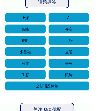
话题标签
上海
AI
智能
嘉实
视听
上涨
多晶硅
交通
商业
是有
生态
赋能
全部话题标签
关注 华泰优配