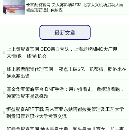
长富配资官网 受大雾影响&#32;北京大兴机场启动大面
积航班延误红色响应
最新文章
上上策配资官网 CEO亲自带队，上海老牌MMO大厂迎
来“重返一线”的机会
线上股票配资代理官网 一夜点击破5亿，凯蒂猫、酷洛米在
逆水寒出道
基金华宝策略平台 DNF手游：用户推着走、数据追着跑，
鸿蒙适配不是选择题
恒益配资APP下载 马来西亚东姑阿都拉曼管理及工艺大学
到贵阳康养职业大学考察交流
汇操盘配资官网 她本是皇太后，和先皇生儿育女，却一夜