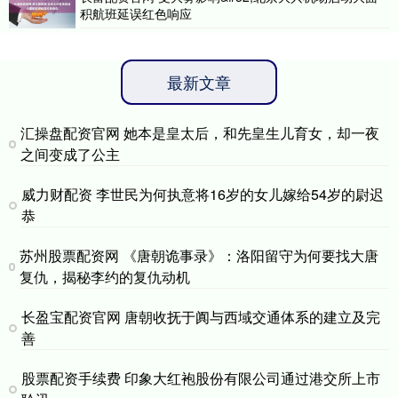
积航班延误红色响应
最新文章
汇操盘配资官网 她本是皇太后，和先皇生儿育女，却一夜
之间变成了公主
威力财配资 李世民为何执意将16岁的女儿嫁给54岁的尉迟
恭
苏州股票配资网 《唐朝诡事录》：洛阳留守为何要找大唐
复仇，揭秘李约的复仇动机
长盈宝配资官网 唐朝收抚于阗与西域交通体系的建立及完
善
股票配资手续费 印象大红袍股份有限公司通过港交所上市