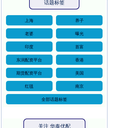
话题标签
上海
养子
老婆
曝光
印度
首富
东润配资平台
香港
期货配资平台
美国
红毯
南京
全部话题标签
关注 华泰优配